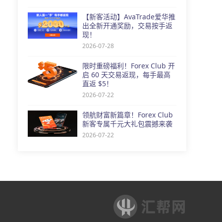
【新客活动】AvaTrade爱华推
出全新开通奖励，交易按手返
现！
2026-07-28
限时重磅福利！Forex Club 开
启 60 天交易返现，每手最高
直返 $5！
2026-07-22
领航财富新篇章！Forex Club
新客专属千元大礼包震撼来袭
2026-07-22