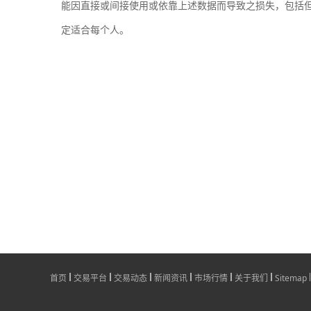
能因直接或间接使用或依靠上述数据而导致之损失，包括
定适合每个人。
首页
交易平台
交易动态
新闻资讯
市场行情
关于我们
Sitemap