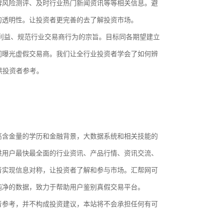
碑风险测评、及时行业热门新闻资讯等等相关信息。避
的透明性。让投资者更完善的去了解投资市场。
25美元
400倍
50美元
2
最低入金
最大杠杆
最低入金
最
利益、规范行业交易商行为的宗旨。目标同各期望建立
们曝光虚假交易商。我们让全行业投资者学会了如何辨
200美元
500倍
50美元
1
供投资者参考。
最低入金
最大杠杆
最低入金
最
200美元
500倍
100美元
5
最低入金
最大杠杆
最低入金
最
含金量的学历和金融背景，大数据系统和相关技能的
供用户最快最全面的行业资讯、产品行情、资讯交流、
者实现信息对称，让投资者了解和参与市场。汇帮网可
纯净的数据，致力于帮助用户鉴别真假交易平台。
参考，并不构成投资建议，本站将不会承担任何有可