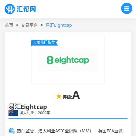
>
>
交易平台
易汇Eightcap
首页
天眼热门推荐
A
评级:
易汇Eightcap
澳大利亚 | 2009年
热门监管：澳大利亚ASIC全牌照（MM）｜英国FCA直通牌