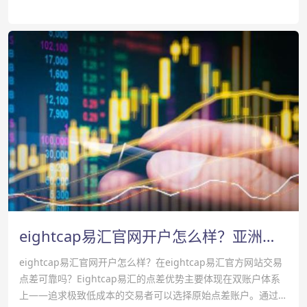
Meta正在将其在得克萨斯州西部即将建成的人工智能数据中心
的支出承诺提高六倍多
eightcap易汇官网开户怎么样？亚洲希望购买更多的美国能源-eightcap易汇平台
eightcap易汇官网开户怎么样？在eightcap易汇官方网站交易
点差可靠吗？‌‌‌Eightcap易汇的点差优势主要体现在双账户体系
上——追求极致低成本的交易者可以选择原始点差账户。通过