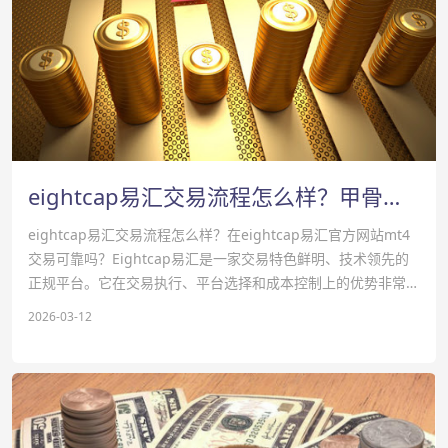
eightcap易汇交易流程怎么样？甲骨文持有TikTok股份略高于20亿美元-eightcap易汇官网
eightcap易汇交易流程怎么样？在eightcap易汇官方网站mt4
交易可靠吗？‌‌‌Eightcap易汇是一家交易特色鲜明、技术领先的
正规平台。它在交易执行、平台选择和成本控制上的优势非常突
出。通过eightcap易汇平台交易资讯了解，在TikTok的美国业
2026-03-12
务正式落入一群投资者手中近两个月后