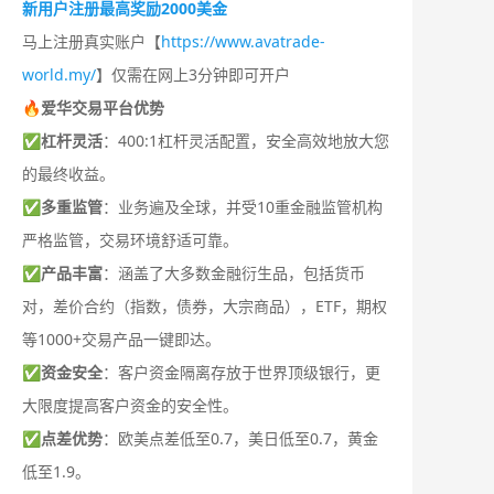
新用户注册最高奖励2000美金
马上注册真实账户【
https://www.avatrade-
world.my/
】仅需在网上3分钟即可开户
🔥爱华交易平台优势
✅
杠杆灵活
：400:1杠杆灵活配置，安全高效地放大您
的最终收益。
✅
多重监管
：业务遍及全球，并受10重金融监管机构
严格监管，交易环境舒适可靠。
✅
产品丰富
：涵盖了大多数金融衍生品，包括货币
对，差价合约（指数，债券，大宗商品），ETF，期权
等1000+交易产品一键即达。
✅
资金安全
：客户资金隔离存放于世界顶级银行，更
大限度提高客户资金的安全性。
✅
点差优势
：欧美点差低至0.7，美日低至0.7，黄金
低至1.9。