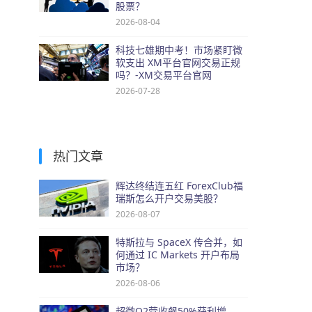
股票？
2026-08-04
科技七雄期中考！市场紧盯微
软支出 XM平台官网交易正规
吗？-XM交易平台官网
2026-07-28
热门文章
辉达终结连五红 ForexClub福
瑞斯怎么开户交易美股？
2026-08-07
特斯拉与 SpaceX 传合并，如
何通过 IC Markets 开户布局
市场？
2026-08-06
超微Q2营收飙50%获利增