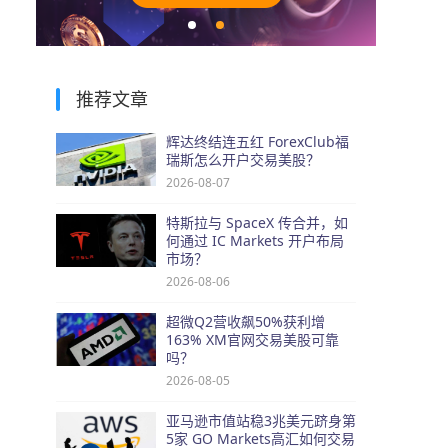
推荐文章
辉达终结连五红 ForexClub福
瑞斯怎么开户交易美股？
2026-08-07
特斯拉与 SpaceX 传合并，如
何通过 IC Markets 开户布局
市场？
2026-08-06
超微Q2营收飙50%获利增
163% XM官网交易美股可靠
吗？
2026-08-05
亚马逊市值站稳3兆美元跻身第
5家 GO Markets高汇如何交易