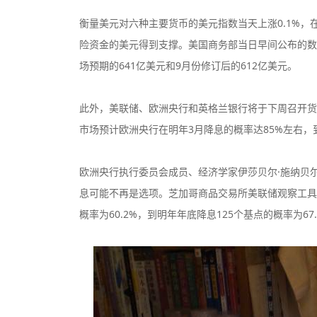
衡量美元对六种主要货币的美元指数当天上涨0.1%，在
险资金的美元得到支撑。美国商务部当日早间公布的数
场预期的641亿美元和9月份修订后的612亿美元。
此外，美联储、欧洲央行和英格兰银行将于下周召开货
市场预计欧洲央行在明年3月降息的概率达85%左右，
欧洲央行执行委员会成员、经济学家伊莎贝尔·施纳贝尔（I
息可能不再是选项。芝加哥商品交易所美联储观察工具（Fe
概率为60.2%，到明年年底降息125个基点的概率为67.