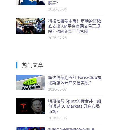
股票？
2026-08-04
科技七雄期中考！市场紧盯微
软支出 XM平台官网交易正规
吗？-XM交易平台官网
2026-07-28
热门文章
辉达终结连五红 ForexClub福
瑞斯怎么开户交易美股？
2026-08-07
特斯拉与 SpaceX 传合并，如
何通过 IC Markets 开户布局
市场？
2026-08-06
超微Q2营收飙50%获利增