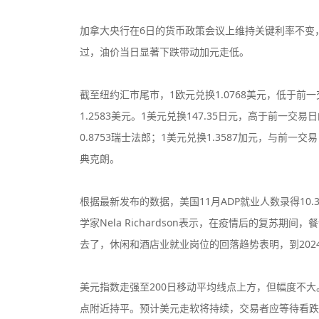
加拿大央行在6日的货币政策会议上维持关键利率不变
过，油价当日显著下跌带动加元走低。
截至纽约汇市尾市，1欧元兑换1.0768美元，低于前一交
1.2583美元。1美元兑换147.35日元，高于前一交易
0.8753瑞士法郎；1美元兑换1.3587加元，与前一交
典克朗。
根据最新发布的数据，美国11月ADP就业人数录得10
学家Nela Richardson表示，在疫情后的复苏
去了，休闲和酒店业就业岗位的回落趋势表明，到20
美元指数走强至200日移动平均线点上方，但幅度不
点附近持平。预计美元走软将持续，交易者应等待看跌