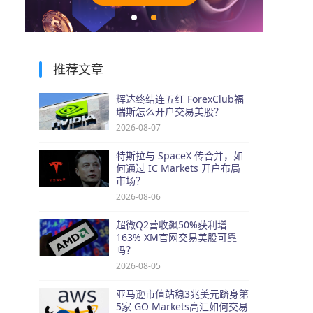
推荐文章
辉达终结连五红 ForexClub福
瑞斯怎么开户交易美股？
2026-08-07
特斯拉与 SpaceX 传合并，如
何通过 IC Markets 开户布局
市场？
2026-08-06
超微Q2营收飙50%获利增
163% XM官网交易美股可靠
吗？
2026-08-05
亚马逊市值站稳3兆美元跻身第
5家 GO Markets高汇如何交易