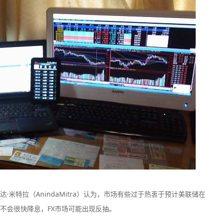
米特拉（AnindaMitra）认为，市场有些过于热衷于预计美联储在
不会很快降息，FX市场可能出现反抽。