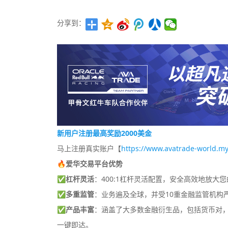
分享到：
新用户注册最高奖励2000美金
马上注册真实账户【
https://www.avatrade-world.my
🔥爱华交易平台优势
✅
杠杆灵活
：400:1杠杆灵活配置，安全高效地放大
✅
多重监管
：业务遍及全球，并受10重金融监管机构
✅
产品丰富
：涵盖了大多数金融衍生品，包括货币对，差
一键即达。