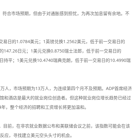
，符合市场预期，但由于对通胀感到担忧，为再次加息留有余地。不
易日的1.0784美元；1英镑兑换1.2562美元，低于前一交易日的
日的147.26日元；1美元兑换0.8750瑞士法郎，低于前一交易日的
易日持平；1美元兑换10.4740瑞典克朗，低于前一交易日的10.4990瑞
.3万人，市场预期为13万人，为连续第四个月不及预期。ADP首席经济
期间，餐馆和酒店是最大的就业岗位创造者。但这种就业岗位增长趋势已经过
24年，整个经济的招聘和工资增长将更加温和。
大。目前，在非农就业数据公布和美联储会议之前，该指数可能会在该
反应，寻找建立美元空头头寸的机会。