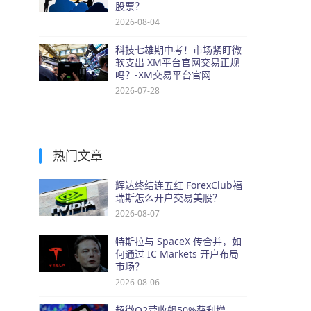
股票？
2026-08-04
科技七雄期中考！市场紧盯微
软支出 XM平台官网交易正规
吗？-XM交易平台官网
2026-07-28
热门文章
辉达终结连五红 ForexClub福
瑞斯怎么开户交易美股？
2026-08-07
特斯拉与 SpaceX 传合并，如
何通过 IC Markets 开户布局
市场？
2026-08-06
超微Q2营收飙50%获利增