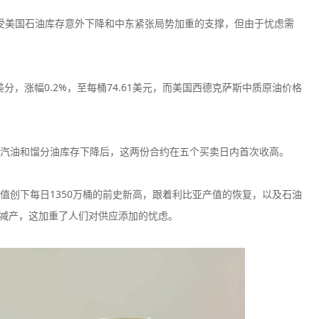
受美国石油库存意外下降和中东紧张局势加重的支撑，但由于忧虑需
美分，涨幅0.2%，至每桶74.61美元，而美国西德克萨斯中质原油价格
汽油和馏分油库存下降后，这两份合约在五个买卖日内首次收高。
值创下每日1350万桶的前史新高，跟着利比亚产值的恢复，以及石油
除减产，这加重了人们对供应添加的忧虑。