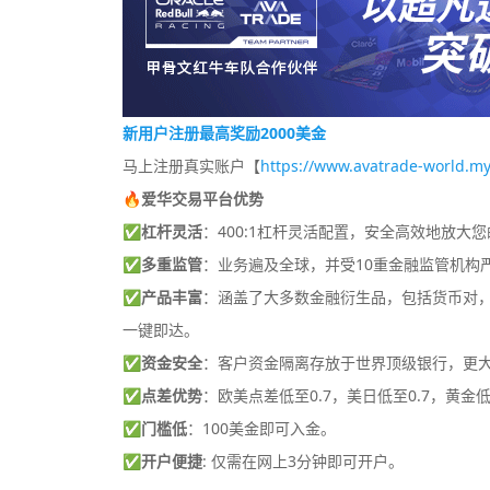
新用户注册最高奖励2000美金
马上注册真实账户【
https://www.avatrade-world.my
🔥爱华交易平台优势
✅
杠杆灵活
：400:1杠杆灵活配置，安全高效地放大
✅
多重监管
：业务遍及全球，并受10重金融监管机构
✅
产品丰富
：涵盖了大多数金融衍生品，包括货币对，差
一键即达。
✅
资金安全
：客户资金隔离存放于世界顶级银行，更
✅
点差优势
：欧美点差低至0.7，美日低至0.7，黄金低
✅
门槛低
：100美金即可入金。
✅
开户便捷
: 仅需在网上3分钟即可开户。