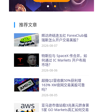
推荐文章
辉达终结连五红 ForexClub福
瑞斯怎么开户交易美股？
2026-08-07
特斯拉与 SpaceX 传合并，如
何通过 IC Markets 开户布局
市场？
2026-08-06
超微Q2营收飙50%获利增
163% XM官网交易美股可靠
吗？
2026-08-05
亚马逊市值站稳3兆美元跻身第
5家 GO Markets高汇如何交易