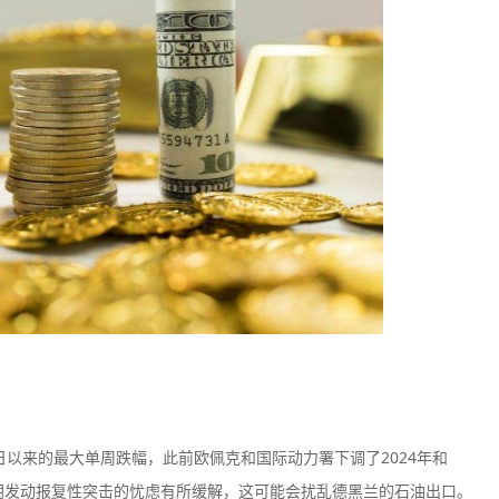
2日以来的最大单周跌幅，此前欧佩克和国际动力署下调了2024年和
伊朗发动报复性突击的忧虑有所缓解，这可能会扰乱德黑兰的石油出口。