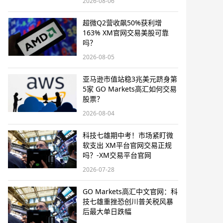
2026-08-06
超微Q2营收飙50%获利增
163% XM官网交易美股可靠
吗？
2026-08-05
亚马逊市值站稳3兆美元跻身第
5家 GO Markets高汇如何交易
股票？
2026-08-04
科技七雄期中考！市场紧盯微
软支出 XM平台官网交易正规
吗？-XM交易平台官网
2026-07-28
GO Markets高汇中文官网：科
技七雄重挫恐创川普关税风暴
后最大单日跌幅