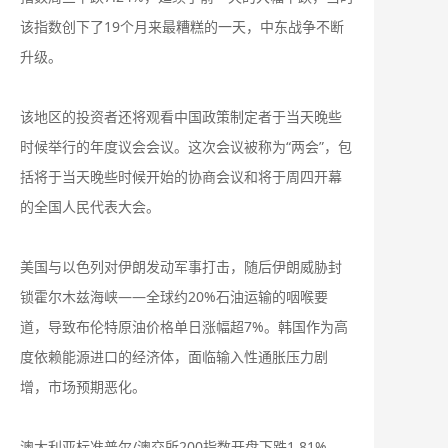
该指数创下了19个月来最糟糕的一天，中东战争不断
升级。
该地区的投资者还将观看中国政策制定者于当天晚些
时候举行的年度议会会议。这次会议被称为“两会”，包
括将于当天晚些时候开始的协商会议和将于周四开幕
的全国人民代表大会。
美国与以色列对伊朗发动军事打击，随后伊朗威胁封
锁霍尔木兹海峡——全球约20%石油运输的咽喉要
道，导致布伦特原油价格单日涨幅超7%。韩国作为高
度依赖能源进口的经济体，面临输入性通胀压力剧
增，市场预期恶化。
澳大利亚标准普尔/澳交所200指数开盘下跌1.81%。