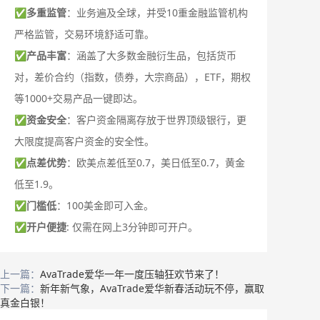
✅
多重监管
：业务遍及全球，并受10重金融监管机构
严格监管，交易环境舒适可靠。
✅
产品丰富
：涵盖了大多数金融衍生品，包括货币
对，差价合约（指数，债券，大宗商品），ETF，期权
等1000+交易产品一键即达。
✅
资金安全
：客户资金隔离存放于世界顶级银行，更
大限度提高客户资金的安全性。
✅
点差优势
：欧美点差低至0.7，美日低至0.7，黄金
低至1.9。
✅
门槛低
：100美金即可入金。
✅
开户便捷
: 仅需在网上3分钟即可开户。
上一篇：
AvaTrade爱华一年一度压轴狂欢节来了！
下一篇：
新年新气象，AvaTrade爱华新春活动玩不停，赢取
真金白银！