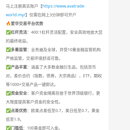
马上注册真实账户【
https://www.avatrade-
world.my/
】仅需在网上3分钟即可开户
🔥爱华交易平台优势
✅
杠杆灵活
：400:1杠杆灵活配置，安全高效地放大您
的最终收益。
✅
多重监管
：业务遍及全球，并受10重金融监管机构
严格监管，交易环境舒适可靠。
✅
产品丰富
：涵盖了大多数金融衍生品，包括货币
对，差价合约（指数，债券，大宗商品），ETF，期权
等1000+交易产品一键即达。
✅
资金安全
：客户资金隔离存放于世界顶级银行，更
大限度提高客户资金的安全性。
✅
点差优势
：欧美点差低至0.7，美日低至0.7，黄金
低至1.9。
✅
门槛低
：100美金即可入金。