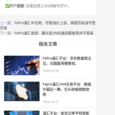
✅
开户便捷
: 仅需在网上3分钟即可开户。
上一篇：
FxPro浦汇中文网：尽管油价上涨，美国页岩油不愿
开采
下一篇：
FxPro浦汇官网：要达到2%的通货膨胀率并不容易
相关文章
FxPro浦汇平台：非农数据周五
见，日圆震荡需警视。
2026-05-06
Fxpro浦汇mt4交易平台：鲍威
尔最后一舞，巨头财报倒数放
榜
2026-04-27
浦汇平台：库克交棒予特努斯