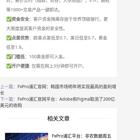
对，差价合约（指数，债券，大宗商品），ETF，期权
等1000+交易产品一键即达。
✅
资金安全
：客户资金隔离存放于世界顶级银行，更
大限度提高客户资金的安全性。
✅
点差优势
：欧美点差低至0.7，美日低至0.7，黄金
低至1.9。
✅
门槛低
：100美金即可入金。
✅
开户便捷
: 仅需在网上3分钟即可开户。
上一篇：
FxPro浦汇官网：韩国市场明年将实现最高的盈利增
长
下一篇：
FxPro浦汇官网平台：Adobe和Figma取消了200亿
美元的收购
相关文章
FxPro浦汇平台：非农数据周五