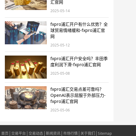
汇官网
2025-05-14
fxpro浦汇开户有什么优势？全
球贸易情绪缓和-fxpro浦汇官
网
2025-05-12
fxpro浦汇开户安全吗？丰田季
度利润下滑-fxpro浦汇官网
2025-05-08
fxpro浦汇交易点差可靠吗？
OpenAI表示屈服于外部压力-
fxpro浦汇官网
2025-05-06
首页
交易平台
交易动态
新闻资讯
市场行情
关于我们
Sitemap