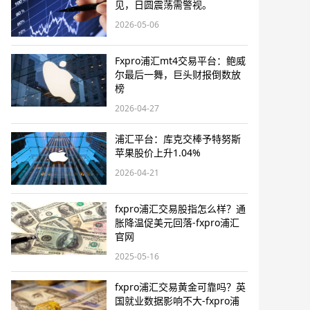
见，日圆震荡需警视。
2026-05-06
Fxpro浦汇mt4交易平台：鲍威
尔最后一舞，巨头财报倒数放
榜
2026-04-27
浦汇平台：库克交棒予特努斯
苹果股价上升1.04%
2026-04-21
fxpro浦汇交易股指怎么样？通
胀降温促美元回落-fxpro浦汇
官网
2025-05-16
fxpro浦汇交易黄金可靠吗？英
国就业数据影响不大-fxpro浦