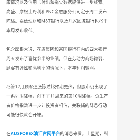
康情况以及信用卡付出和拖欠数据提供进一步线索。
高盛、摩根士丹利和PNC金融服务公司定于周二发布
陈述。嘉信理财和M&T银行以及几家区域银行也将于
本周发布收益。
包含摩根大通、花旗集团和富国银行在内的四大银行
周五发布了喜忧参半的业绩，但在劳动力商场微弱、
顾客有弹性和高利率的情况下，本年利润微弱。
尽管12月顾客通胀陈述比预期更热，但股市仍出现了
一系列周涨幅，创下了11周来的第10周涨幅。负生产
者价格指数进一步让投资者相信，美联储的降息行动
可能很快就会开端。
在
AUSFOREX澳汇官网平台
的消息来看，上星期，科