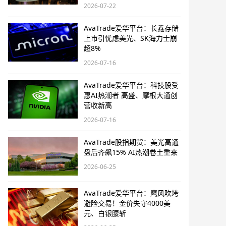
2026-07-22
AvaTrade爱华平台：长鑫存储
上市引忧虑美光、SK海力士崩
超8%
2026-07-16
AvaTrade爱华平台：科技股受
惠AI热潮者 高盛、摩根大通创
营收新高
2026-07-16
AvaTrade股指期货：美光高通
盘后齐飙15% AI热潮卷土重来
2026-06-25
AvaTrade爱华平台：鹰风吹垮
避险交易！金价失守4000美
元、白银腰斩