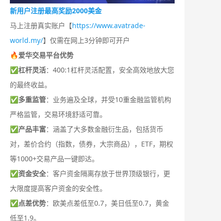
新用户注册最高奖励2000美金
马上注册真实账户【
https://www.avatrade-
world.my/
】仅需在网上3分钟即可开户
🔥爱华交易平台优势
✅
杠杆灵活
：400:1杠杆灵活配置，安全高效地放大您
的最终收益。
✅
多重监管
：业务遍及全球，并受10重金融监管机构
严格监管，交易环境舒适可靠。
✅
产品丰富
：涵盖了大多数金融衍生品，包括货币
对，差价合约（指数，债券，大宗商品），ETF，期权
等1000+交易产品一键即达。
✅
资金安全
：客户资金隔离存放于世界顶级银行，更
大限度提高客户资金的安全性。
✅
点差优势
：欧美点差低至0.7，美日低至0.7，黄金
低至1.9。