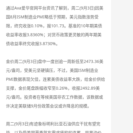
通过Ava爱华官网平台资讯了解到，周二(9月3日)因美
国8月ISM制造业PMI略低于预期，美元指数涨势受
限，终究收涨0.10%，报101.73。基准的10年期美债
收益率收报3.8360%；对货币政策更灵敏的两年期美
债收益率终究收报3.8730%。
金价周二(9月3日)盘中一度创逾一周新低至2473.36美
元/盎司，受美元坚硬镇压，不过，美国ISM制造业
PMI数据表现欠佳，连累美债收益率大跌，给金价供给
支撑，金价尾盘跌幅收窄至0.26%，收报2492.89美
元/盎司。投资者在等候美国非农工作数据，该数据或
许决定美联储9月份政策会议或许降息的规模。
周二(9月3日)有迹象标明利比亚石油供应干扰有望完
毕，以及受美国夏季驾车需求疲软的连累，世界油价