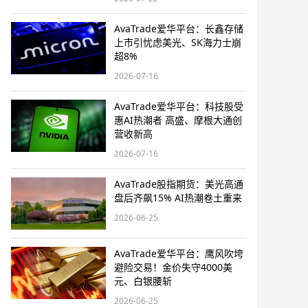
AvaTrade爱华平台：长鑫存储
上市引忧虑美光、SK海力士崩
超8%
2026-07-16
AvaTrade爱华平台：科技股受
惠AI热潮者 高盛、摩根大通创
营收新高
2026-07-16
AvaTrade股指期货：美光高通
盘后齐飙15% AI热潮卷土重来
2026-06-25
AvaTrade爱华平台：鹰风吹垮
避险交易！金价失守4000美
元、白银腰斩
2026-06-25