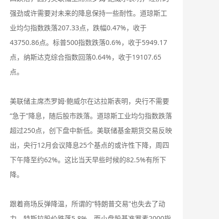
强劲或许需要对未来的降息保持一些耐性。道琼斯工
业均匀指数跌落207.33点，跌幅0.47%，收于
43750.86点。标普500指数跌落0.6%，收于5949.17
点，纳斯达克综合指数回落0.64%，收于19107.65
点。
美联储主席杰罗姆·鲍威尔在达拉斯表明，央行不需要
“急于”降息，随后股市跌落。道琼斯工业均匀指数跌落
超过250点，创下盘中新低。美联储基金期货交易反映
出，央行12月会议降息25个基点的或许性下降，周四
下午降至约62%。这比当天早些时候的82.5%有所下
降。
跟着商场反弹降温，所谓的“特朗普交易”也失去了动
力。特斯拉股价跌落5.8%，而小盘股基准罗素2000指