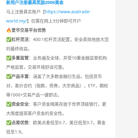
新用户注册最高奖励2000美金
马上注册真实账户【
https://www.avatrade-
world.my/
】仅需在网上3分钟即可开户
🔥爱华交易平台优势
✅
杠杆灵活
：400:1杠杆灵活配置，安全高效地放大您
的最终收益。
✅
多重监管
：业务遍及全球，并受10重金融监管机构
严格监管，交易环境舒适可靠。
✅
产品丰富
：涵盖了大多数金融衍生品，包括货币
对，差价合约（指数，债券，大宗商品），ETF，期权
等1000+交易产品一键即达。
✅
资金安全
：客户资金隔离存放于世界顶级银行，更
大限度提高客户资金的安全性。
✅
点差优势
：欧美点差低至0.7，美日低至0.7，黄金
低至1.9。