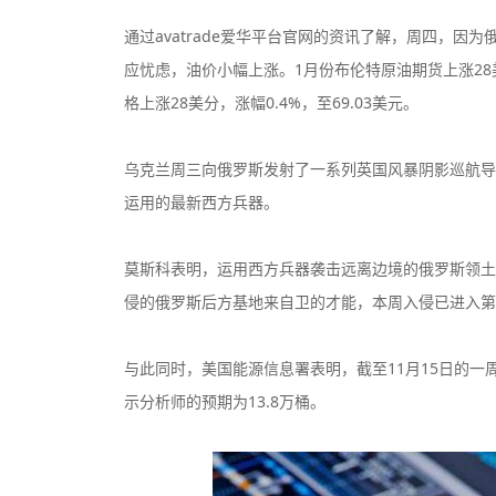
通过avatrade爱华平台官网的资讯了解，周四，
应忧虑，油价小幅上涨。1月份布伦特原油期货上涨28美
格上涨28美分，涨幅0.4%，至69.03美元。
200美元
200倍
乌克兰周三向俄罗斯发射了一系列英国风暴阴影巡航导
最低入金
最大杠杆
运用的最新西方兵器。
25美元
400倍
莫斯科表明，运用西方兵器袭击远离边境的俄罗斯领土
最低入金
最大杠杆
侵的俄罗斯后方基地来自卫的才能，本周入侵已进入第1
200美元
500倍
最低入金
最大杠杆
与此同时，美国能源信息署表明，截至11月15日的一周
示分析师的预期为13.8万桶。
200美元
500倍
最低入金
最大杠杆