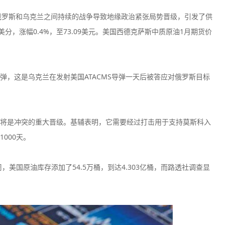
因为俄罗斯和乌克兰之间持续的战争导致地缘政治紧张局势晋级，引发了供
分，涨幅0.4%，至73.09美元。美国西德克萨斯中质原油1月期货价
100美元
400倍
150美
弹，这是乌克兰在发射美国ATACMS导弹一天后被答应对俄罗斯目标
最低入金
最大杠杆
最低入
50美元
200倍
700美
将是冲突的重大晋级。基辅表明，它需要经过打击用于支持莫斯科入
最低入金
最大杠杆
最低入
000天。
50美元
100倍
200美
最低入金
最大杠杆
最低入
，美国原油库存添加了54.5万桶，到达4.303亿桶，而路透社调查显
100美元
500倍
50美
最低入金
最大杠杆
最低入