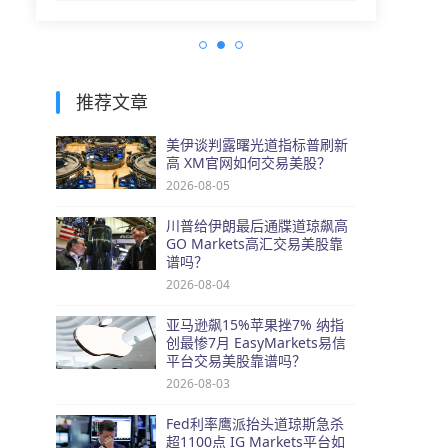
推荐文章
美伊谈判露曙光道指标普刷新
高 XM官网如何交易美股？
2026-08-05
川普给伊朗最后通牒道琼飙高
GO Markets高汇交易美股靠
谱吗？
2026-08-04
亚马逊飙15%苹果挫7% 纳指
创最惨7月 EasyMarkets易信
平台交易美股靠谱吗？
2026-08-03
Fed利率鹰派抬头道琼斯急杀
超1100点 IG Markets平台如