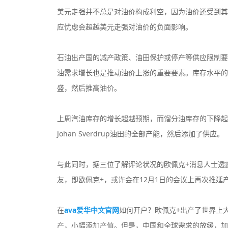
美元走强并不总是对油价构成利空，因为油价还受到其
应忧虑会超越美元走强对油价的负面影响。
石油出产国的减产政策、油田保护或停产等供应限制要
油需求增长也是推动油价上涨的重要要素。库存水平的
盛，然后推高油价。
上周汽油库存的增长超越预期，而馏分油库存的下降起伏
Johan Sverdrup油田的全部产能，然后添加了供应。
与此同时，据三位了解评论状况的欧佩克+消息人士透
友，即欧佩克+，或许会在12月1日的会议上再次推延
在
ava爱华中文官网
如何开户？欧佩克+出产了世界上大
产，小幅添加产值。但是，中国和全球需求的放缓，加