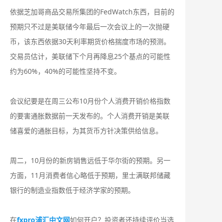
依据芝加哥商品交易所集团的FedWatch东西，目前的
预期只不过是美联储今年最后一次会议上的一次抛硬
币，该东西依据30天利率期货价格揣度市场的预测。
交易员估计，美联储下个月再降息25个基点的可能性
约为60%，40%的可能性坚持不变。
会议纪要是在周三公布10月份个人消费开销价格指数
的要害通胀数据前一天发布的。个人消费开销是美联
储喜爱的通胀目标，为其货币方针决策供给信息。
周二，10月份的新房销售远低于华尔街的预期。另一
方面，11月消费者信心略低于预期，里士满联邦储藏
银行的制造业指数低于经济学家的预期。
在
fxpro浦汇中文网
如何开户？投资者还持续评价当选