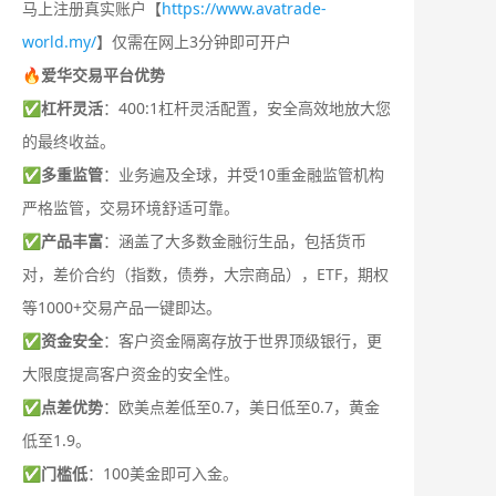
马上注册真实账户【
https://www.avatrade-
world.my/
】仅需在网上3分钟即可开户
🔥爱华交易平台优势
✅
杠杆灵活
：400:1杠杆灵活配置，安全高效地放大您
的最终收益。
✅
多重监管
：业务遍及全球，并受10重金融监管机构
严格监管，交易环境舒适可靠。
✅
产品丰富
：涵盖了大多数金融衍生品，包括货币
对，差价合约（指数，债券，大宗商品），ETF，期权
等1000+交易产品一键即达。
✅
资金安全
：客户资金隔离存放于世界顶级银行，更
大限度提高客户资金的安全性。
✅
点差优势
：欧美点差低至0.7，美日低至0.7，黄金
低至1.9。
✅
门槛低
：100美金即可入金。