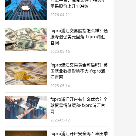
苹果股价上升1.04%
2026-04-21
fxpro浦汇交易股指怎么样？通
胀降温促美元回落-fxpro浦汇
官网
2025-05-16
fxpro浦汇交易黄金可靠吗？英
国就业数据影响不大-fxpro浦
汇官网
2025-05-14
fxpro浦汇开户有什么优势？全
球贸易情绪缓和-fxpro浦汇官
网
2025-05-12
fxpro浦汇开户安全吗？丰田季