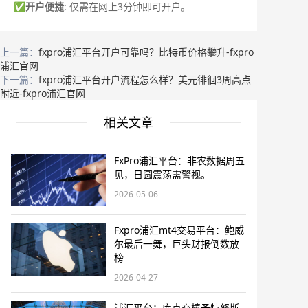
✅
开户便捷
: 仅需在网上3分钟即可开户。
上一篇：
fxpro浦汇平台开户可靠吗？比特币价格攀升-fxpro
浦汇官网
下一篇：
fxpro浦汇平台开户流程怎么样？美元徘徊3周高点
附近-fxpro浦汇官网
相关文章
FxPro浦汇平台：非农数据周五
见，日圆震荡需警视。
2026-05-06
Fxpro浦汇mt4交易平台：鲍威
尔最后一舞，巨头财报倒数放
榜
2026-04-27
浦汇平台：库克交棒予特努斯