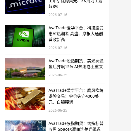
上市引忧虑美光、SK海力士崩
超8%
2026-07-16
AvaTrade爱华平台：科技股受
惠AI热潮者 高盛、摩根大通创
营收新高
2026-07-16
AvaTrade股指期货：美光高通
盘后齐飙15% AI热潮卷土重来
2026-06-25
AvaTrade爱华平台：鹰风吹垮
避险交易！金价失守4000美
元、白银腰斩
2026-06-25
AvaTrade股指期货：纳指标普
收黑 SpaceX遭血洗美光飙近