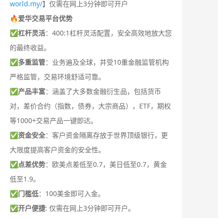
world.my/
】仅需在网上3分钟即可开户
🔥爱华交易平台优势
✅
杠杆灵活
：400:1杠杆灵活配置，安全高效地放大您
的最终收益。
✅
多重监管
：业务遍及全球，并受10重金融监管机构
严格监管，交易环境舒适可靠。
✅
产品丰富
：涵盖了大多数金融衍生品，包括货币
对，差价合约（指数，债券，大宗商品），ETF，期权
等1000+交易产品一键即达。
✅
资金安全
：客户资金隔离存放于世界顶级银行，更
大限度提高客户资金的安全性。
✅
点差优势
：欧美点差低至0.7，美日低至0.7，黄金
低至1.9。
✅
门槛低
：100美金即可入金。
✅
开户便捷
: 仅需在网上3分钟即可开户。