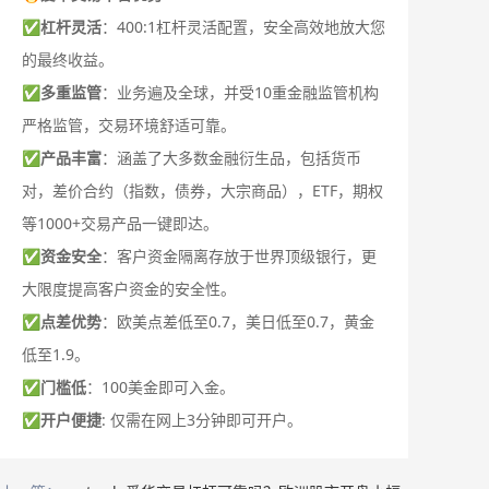
✅
杠杆灵活
：400:1杠杆灵活配置，安全高效地放大您
的最终收益。
✅
多重监管
：业务遍及全球，并受10重金融监管机构
严格监管，交易环境舒适可靠。
✅
产品丰富
：涵盖了大多数金融衍生品，包括货币
对，差价合约（指数，债券，大宗商品），ETF，期权
等1000+交易产品一键即达。
✅
资金安全
：客户资金隔离存放于世界顶级银行，更
大限度提高客户资金的安全性。
✅
点差优势
：欧美点差低至0.7，美日低至0.7，黄金
低至1.9。
✅
门槛低
：100美金即可入金。
✅
开户便捷
: 仅需在网上3分钟即可开户。