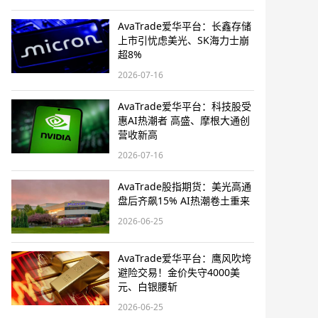
AvaTrade爱华平台：长鑫存储
上市引忧虑美光、SK海力士崩
超8%
2026-07-16
AvaTrade爱华平台：科技股受
惠AI热潮者 高盛、摩根大通创
营收新高
2026-07-16
AvaTrade股指期货：美光高通
盘后齐飙15% AI热潮卷土重来
2026-06-25
AvaTrade爱华平台：鹰风吹垮
避险交易！金价失守4000美
元、白银腰斩
2026-06-25