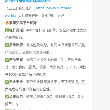
新用户注册最高奖励2000美金
马上注册真实账户【
https://www.avatrade-
world.my/
】仅需在网上3分钟即可开户
🔥爱华交易平台优势
✅
杠杆灵活
：400:1杠杆灵活配置，安全高效地放大您
的最终收益。
✅
多重监管
：业务遍及全球，并受10重金融监管机构
严格监管，交易环境舒适可靠。
✅
产品丰富
：涵盖了大多数金融衍生品，包括货币
对，差价合约（指数，债券，大宗商品），ETF，期权
等1000+交易产品一键即达。
✅
资金安全
：客户资金隔离存放于世界顶级银行，更
大限度提高客户资金的安全性。
✅
点差优势
：欧美点差低至0.7，美日低至0.7，黄金
低至1.9。