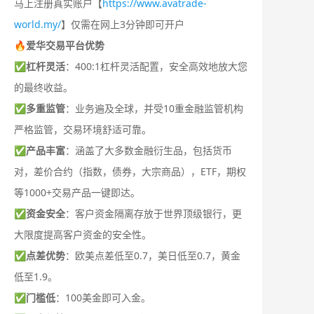
马上注册真实账户【
https://www.avatrade-
world.my/
】仅需在网上3分钟即可开户
🔥爱华交易平台优势
✅
杠杆灵活
：400:1杠杆灵活配置，安全高效地放大您
的最终收益。
✅
多重监管
：业务遍及全球，并受10重金融监管机构
严格监管，交易环境舒适可靠。
✅
产品丰富
：涵盖了大多数金融衍生品，包括货币
对，差价合约（指数，债券，大宗商品），ETF，期权
等1000+交易产品一键即达。
✅
资金安全
：客户资金隔离存放于世界顶级银行，更
大限度提高客户资金的安全性。
✅
点差优势
：欧美点差低至0.7，美日低至0.7，黄金
低至1.9。
✅
门槛低
：100美金即可入金。