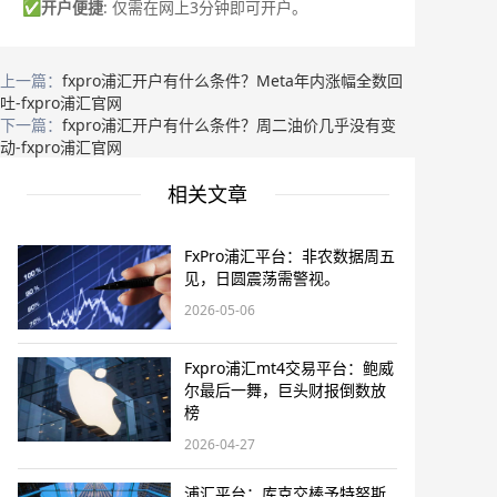
✅
开户便捷
: 仅需在网上3分钟即可开户。
上一篇：
fxpro浦汇开户有什么条件？Meta年内涨幅全数回
吐-fxpro浦汇官网
下一篇：
fxpro浦汇开户有什么条件？周二油价几乎没有变
动-fxpro浦汇官网
相关文章
FxPro浦汇平台：非农数据周五
见，日圆震荡需警视。
2026-05-06
Fxpro浦汇mt4交易平台：鲍威
尔最后一舞，巨头财报倒数放
榜
2026-04-27
浦汇平台：库克交棒予特努斯