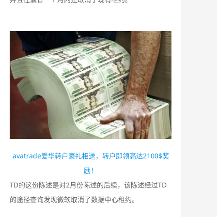
avatrade爱华转户豪礼相送，转户即领高达2100$奖
励！
TD的这份陈述是对2月份陈述的后续，该陈述经过TD
的途径查询发现微软取消了数据中心租约。