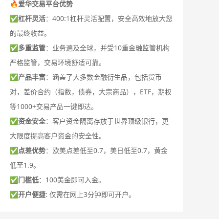
🔥爱华交易平台优势
✅
杠杆灵活
：400:1杠杆灵活配置，安全高效地放大您
的最终收益。
✅
多重监管
：业务遍及全球，并受10重金融监管机构
严格监管，交易环境舒适可靠。
✅
产品丰富
：涵盖了大多数金融衍生品，包括货币
对，差价合约（指数，债券，大宗商品），ETF，期权
等1000+交易产品一键即达。
✅
资金安全
：客户资金隔离存放于世界顶级银行，更
大限度提高客户资金的安全性。
✅
点差优势
：欧美点差低至0.7，美日低至0.7，黄金
低至1.9。
✅
门槛低
：100美金即可入金。
✅
开户便捷
: 仅需在网上3分钟即可开户。