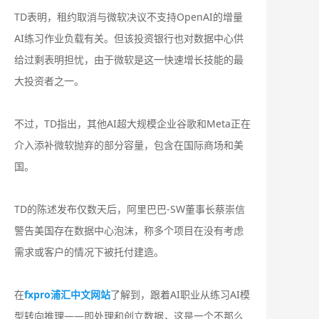
TD表明，租约取消与微软决议不支持OpenAI的增量
AI练习作业负载有关。但该投资银行也对数据中心供
给过剩表明担忧，由于微软是这一快速增长技能的最
大投资者之一。
不过，TD指出，其他AI超大规模企业谷歌和Meta正在
介入添补微软抛弃的部分容量，包含在国际商场和美
国。
TD的陈述发布仅数天后，阿里巴巴-SW董事长蔡崇信
警告美国存在数据中心泡沫，称多个项目在没有考虑
需求或客户的情况下被托付建造。
在
fxpro浦汇中文网站
了解到，跟着AI职业从练习AI模
型转向推理——即处理和创立数据，这是一个不那么