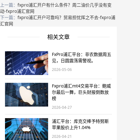
上一篇：
fxpro浦汇开户有什么条件？周二油价几乎没有变
动-fxpro浦汇官网
下一篇：
fxpro浦汇开户可靠吗？贸易担忧挥之不去-fxpro浦
汇官网
相关文章
FxPro浦汇平台：非农数据周五
见，日圆震荡需警视。
2026-05-06
Fxpro浦汇mt4交易平台：鲍威
尔最后一舞，巨头财报倒数放
榜
2026-04-27
浦汇平台：库克交棒予特努斯
苹果股价上升1.04%
2026-04-21