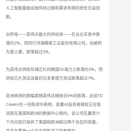
人工智能基础设施供给过剩和需求有限的担忧日益加
剧。
台积电——英伟达最大的供给商——在台北买卖中跌
落约2%，而同行鸿海精密工业股份有限公司，也被称
为富士康，跌落超过3%。
为英伟达供给存储芯片的韩国SK海力士跌落约3%，而
供给芯片测试设备的日本爱德万测试跌落超过7%。
亚洲商场的跌幅紧随英伟达隔夜近6%的跌落，此前TD
Cowen在一份陈述中表明，首要AI投资者微软正在取
消其在美国和欧洲的数据中心租约。该公司在曩昔六
个月内现已抛弃了美国和欧洲超过两千兆瓦的容量，
并且在曩昔一个月内还取消了现有租约。