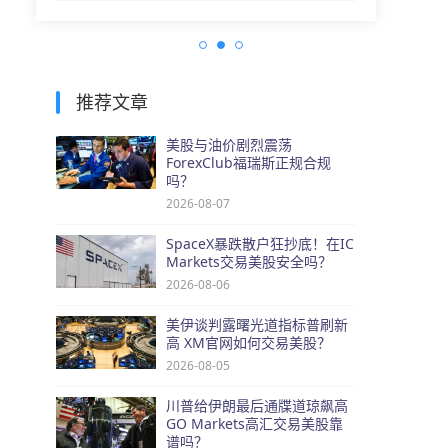
推荐文章
美股与油价剧烈震荡
ForexClub福瑞斯正规合规
吗？
2026-08-07
SpaceX暴跌散户狂抄底！在IC
Markets交易美股安全吗？
2026-08-06
美伊谈判露曙光道指标普刷新
高 XM官网如何交易美股？
2026-08-05
川普给伊朗最后通牒道琼飙高
GO Markets高汇交易美股靠
谱吗？