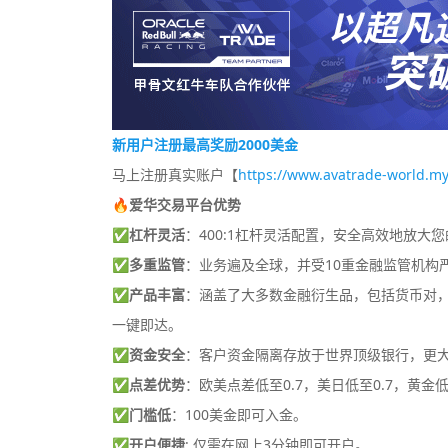
新用户注册最高奖励2000美金
马上注册真实账户【
https://www.avatrade-world.my
🔥爱华交易平台优势
✅
杠杆灵活
：400:1杠杆灵活配置，安全高效地放大
✅
多重监管
：业务遍及全球，并受10重金融监管机构
✅
产品丰富
：涵盖了大多数金融衍生品，包括货币对，差
一键即达。
✅
资金安全
：客户资金隔离存放于世界顶级银行，更
✅
点差优势
：欧美点差低至0.7，美日低至0.7，黄金低
✅
门槛低
：100美金即可入金。
✅
开户便捷
: 仅需在网上3分钟即可开户。