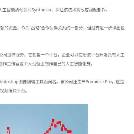
人工智能初创公司Synthesia，押注该技术将改变视频制作。
金额的资金，作为“战略”合作伙伴关系的一部分，但没有进一步详细说
200美元
200倍
100美元
4
最低入金
最大杠杆
最低入金
最
的公司提供服务，它销售一个平台，企业可以使用该平台开发具有人工
a的制作工作室或个人设备上制作自己的人工智能化身。
25美元
400倍
50美元
2
最低入金
最大杠杆
最低入金
最
otoshop图像编辑工具而闻名。该公司还生产Premiere Pro，这是
视频编辑平台。
200美元
500倍
50美元
1
最低入金
最大杠杆
最低入金
最
200美元
500倍
100美元
5
最低入金
最大杠杆
最低入金
最