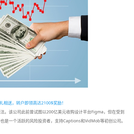
户豪礼相送，转户即领高达2100$奖励！
注。该公司此前曾试图以200亿美元收购设计平台Figma，但在受到
是一个活跃的风险投资者，支持Captions和VidMob等初创公司。