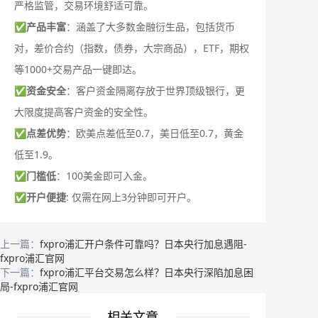
严格监管，交易环境舒适可靠。
✅
产品丰富
：涵盖了大多数金融衍生品，包括货币
对，差价合约（指数，债券，大宗商品），ETF，期权
等1000+交易产品一键即达。
✅
资金安全
：客户资金隔离存放于世界顶级银行，更
大限度提高客户资金的安全性。
✅
点差优势
：欧美点差低至0.7，美日低至0.7，黄金
低至1.9。
✅
门槛低
：100美金即可入金。
✅
开户便捷
: 仅需在网上3分钟即可开户。
上一篇：
fxpro浦汇开户条件可靠吗？日本央行加息遇阻-
fxpro浦汇官网
下一篇：
fxpro浦汇平台交易怎么样？日本央行深陷加息困
局-fxpro浦汇官网
相关文章