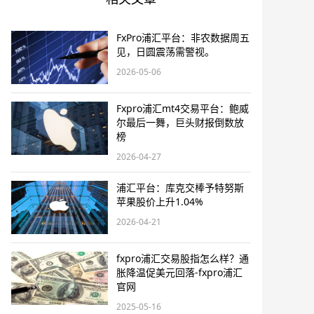
FxPro浦汇平台：非农数据周五
见，日圆震荡需警视。
2026-05-06
Fxpro浦汇mt4交易平台：鲍威
尔最后一舞，巨头财报倒数放
榜
2026-04-27
浦汇平台：库克交棒予特努斯
苹果股价上升1.04%
2026-04-21
fxpro浦汇交易股指怎么样？通
胀降温促美元回落-fxpro浦汇
官网
2025-05-16