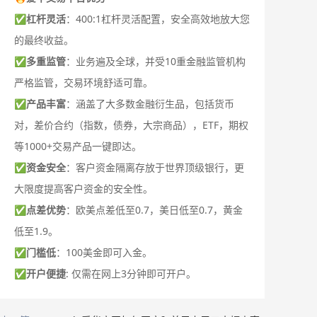
✅
杠杆灵活
：400:1杠杆灵活配置，安全高效地放大您
的最终收益。
✅
多重监管
：业务遍及全球，并受10重金融监管机构
严格监管，交易环境舒适可靠。
✅
产品丰富
：涵盖了大多数金融衍生品，包括货币
对，差价合约（指数，债券，大宗商品），ETF，期权
等1000+交易产品一键即达。
✅
资金安全
：客户资金隔离存放于世界顶级银行，更
大限度提高客户资金的安全性。
✅
点差优势
：欧美点差低至0.7，美日低至0.7，黄金
低至1.9。
✅
门槛低
：100美金即可入金。
✅
开户便捷
: 仅需在网上3分钟即可开户。