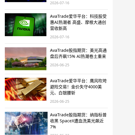
2026-07-16
AvaTrade爱华平台：科技股受
惠AI热潮者 高盛、摩根大通创
营收新高
2026-07-16
AvaTrade股指期货：美光高通
盘后齐飙15% AI热潮卷土重来
2026-06-25
AvaTrade爱华平台：鹰风吹垮
避险交易！金价失守4000美
元、白银腰斩
2026-06-25
AvaTrade股指期货：纳指标普
收黑 SpaceX遭血洗美光飙近
7%