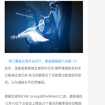
热门黄金交易平台开户，黄金超级账户点差1.5！
此外，圣路易斯联储主席阿尔贝托·穆萨莱姆和克利夫
兰联储主席贝丝·哈马克都表达了对政策过度宽松的担
忧，认为通胀水平仍然偏高。
根据芝商所(CME Group)的FedWatch工具，美联储在
12月10日下次会议上降息25个基点的概率现在仅略高