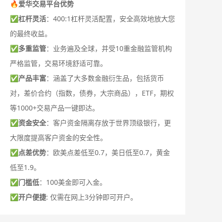
🔥爱华交易平台优势
✅
杠杆灵活
：400:1杠杆灵活配置，安全高效地放大您
的最终收益。
✅
多重监管
：业务遍及全球，并受10重金融监管机构
严格监管，交易环境舒适可靠。
✅
产品丰富
：涵盖了大多数金融衍生品，包括货币
对，差价合约（指数，债券，大宗商品），ETF，期权
等1000+交易产品一键即达。
✅
资金安全
：客户资金隔离存放于世界顶级银行，更
大限度提高客户资金的安全性。
✅
点差优势
：欧美点差低至0.7，美日低至0.7，黄金
低至1.9。
✅
门槛低
：100美金即可入金。
✅
开户便捷
: 仅需在网上3分钟即可开户。