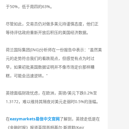
于50%，低于周四的63%。
尽管如此，交易员仍对做多美元持谨慎态度，他们正
等待评估政府重新开放后积压的美国经济数据。
荷兰国际集团(ING)分析师在一份报告中表示："虽然美
元的走势符合我们的看跌观点，但感觉有点为时过
早，如果初批美国数据证明并不像市场定价那样糟
糕，可能会迅速逆转。"
英镑面临财政忧虑，在欧洲，英镑/美元下跌0.2%至
1.3172，难以维持其隔夜对美元走弱时0.5%的涨幅。
在
easymarkets易信中文官网
了解到，英镑走低是在
《金融时报》报道英国首相基尔·斯塔默(Keir