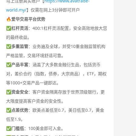
马上注册真实账户【
https://www.avatrade-
world.my/
】仅需在网上3分钟即可开户
🔥爱华交易平台优势
✅
杠杆灵活
：400:1杠杆灵活配置，安全高效地放大您
的最终收益。
✅
多重监管
：业务遍及全球，并受10重金融监管机构
严格监管，交易环境舒适可靠。
✅
产品丰富
：涵盖了大多数金融衍生品，包括货币
对，差价合约（指数，债券，大宗商品），ETF，期权
等1000+交易产品一键即达。
✅
资金安全
：客户资金隔离存放于世界顶级银行，更
大限度提高客户资金的安全性。
✅
点差优势
：欧美点差低至0.7，美日低至0.7，黄金
低至1.9。
✅
门槛低
：100美金即可入金。