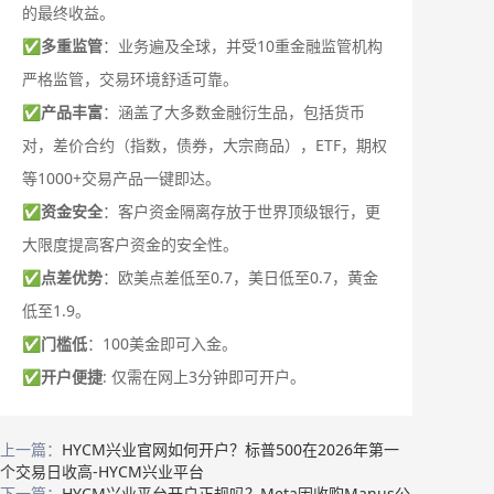
的最终收益。
✅
多重监管
：业务遍及全球，并受10重金融监管机构
严格监管，交易环境舒适可靠。
✅
产品丰富
：涵盖了大多数金融衍生品，包括货币
对，差价合约（指数，债券，大宗商品），ETF，期权
等1000+交易产品一键即达。
✅
资金安全
：客户资金隔离存放于世界顶级银行，更
大限度提高客户资金的安全性。
✅
点差优势
：欧美点差低至0.7，美日低至0.7，黄金
低至1.9。
✅
门槛低
：100美金即可入金。
✅
开户便捷
: 仅需在网上3分钟即可开户。
上一篇：
HYCM兴业官网如何开户？标普500在2026年第一
个交易日收高-HYCM兴业平台
下一篇：
HYCM兴业平台开户正规吗？Meta因收购Manus公