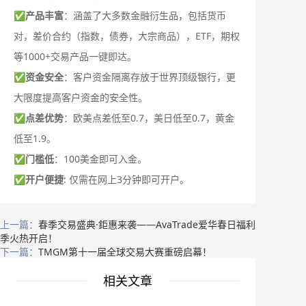
✅
产品丰富
：涵盖了大多数金融衍生品，包括货币
对，差价合约（指数，债券，大宗商品），ETF，期权
等1000+交易产品一键即达。
✅
资金安全
：客户资金隔离存放于世界顶级银行，更
大限度提高客户资金的安全性。
✅
点差优势
：欧美点差低至0.7，美日低至0.7，黄金
低至1.9。
✅
门槛低
：100美金即可入金。
✅
开户便捷
: 仅需在网上3分钟即可开户。
上一篇：
春季交易盛典·鉅惠来袭——AvaTrade爱华春日福利
季火热开启！
下一篇：
TMGM第十一届全球交易大赛重磅启幕！
相关文章