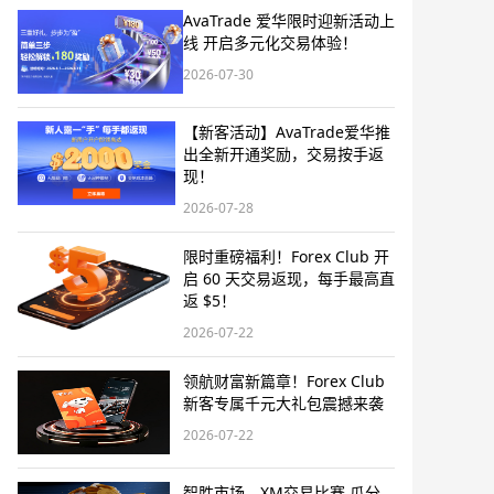
AvaTrade 爱华限时迎新活动上
线 开启多元化交易体验！
2026-07-30
【新客活动】AvaTrade爱华推
出全新开通奖励，交易按手返
现！
2026-07-28
限时重磅福利！Forex Club 开
启 60 天交易返现，每手最高直
返 $5！
2026-07-22
领航财富新篇章！Forex Club
新客专属千元大礼包震撼来袭
2026-07-22
智胜市场，XM交易比赛 瓜分