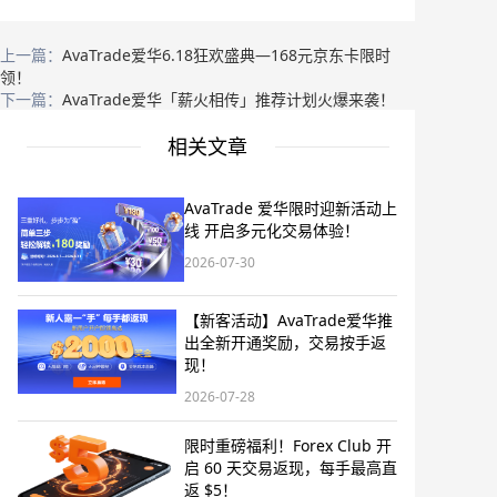
上一篇：
AvaTrade爱华6.18狂欢盛典—168元京东卡限时
领！
下一篇：
AvaTrade爱华「薪火相传」推荐计划火爆来袭！
相关文章
AvaTrade 爱华限时迎新活动上
线 开启多元化交易体验！
2026-07-30
【新客活动】AvaTrade爱华推
出全新开通奖励，交易按手返
现！
2026-07-28
限时重磅福利！Forex Club 开
启 60 天交易返现，每手最高直
返 $5！