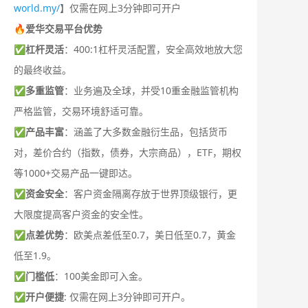
world.my/
】仅需在网上3分钟即可开户
🔥爱华交易平台优势
✅
杠杆灵活
：400:1杠杆灵活配置，安全高效地放大您
的最终收益。
✅
多重监管
：业务遍及全球，并受10重金融监管机构
严格监管，交易环境舒适可靠。
✅
产品丰富
：涵盖了大多数金融衍生品，包括货币
对，差价合约（指数，债券，大宗商品），ETF，期权
等1000+交易产品一键即达。
✅
资金安全
：客户资金隔离存放于世界顶级银行，更
大限度提高客户资金的安全性。
✅
点差优势
：欧美点差低至0.7，美日低至0.7，黄金
低至1.9。
✅
门槛低
：100美金即可入金。
✅
开户便捷
: 仅需在网上3分钟即可开户。