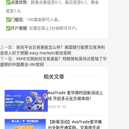
✅
点差优势
：欧美点差低至0.7，美日低至0.7，黄金
低至1.9。
✅
门槛低
：100美金即可入金。
✅
开户便捷
: 仅需在网上3分钟即可开户。
上一篇：
易信平台交易美股怎么样？美国银行股票交易净利
息收入好于预期-easy markets易信官网
下一篇：
XM中文网如何交易美股？特朗普和英伟达惹恼了华
盛顿的中国鹰派-XM官网
相关文章
AvaTrade 爱华限时迎新活动上
线 开启多元化交易体验！
2026-07-30
【新客活动】AvaTrade爱华推
出全新开通奖励，交易按手返