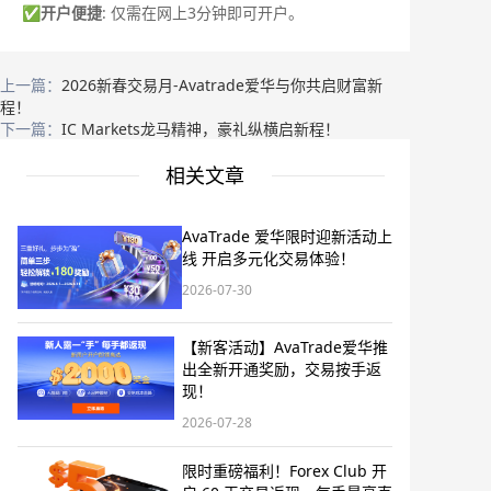
✅
开户便捷
: 仅需在网上3分钟即可开户。
上一篇：
2026新春交易月-Avatrade爱华与你共启财富新
程！
下一篇：
IC Markets龙马精神，豪礼纵横启新程！
相关文章
AvaTrade 爱华限时迎新活动上
线 开启多元化交易体验！
2026-07-30
【新客活动】AvaTrade爱华推
出全新开通奖励，交易按手返
现！
2026-07-28
限时重磅福利！Forex Club 开