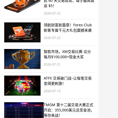
启 60 天交易返现，每手最高直
返 $5！
2026-07-22
领航财富新篇章！Forex Club
新客专属千元大礼包震撼来袭
2026-07-22
智胜市场，XM交易比赛 瓜分
每月$100,000+现金大奖
2026-07-21
ATFX 交易破门战–让每笔交易
变得更剌激！
2026-07-13
TMGM 第十二届交易大赛正式
开启：355,000美元总奖金池，
等你来战！