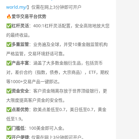
world.my/
】仅需在网上3分钟即可开户
🔥爱华交易平台优势
✅
杠杆灵活
：400:1杠杆灵活配置，安全高效地放大您
的最终收益。
✅
多重监管
：业务遍及全球，并受10重金融监管机构
严格监管，交易环境舒适可靠。
✅
产品丰富
：涵盖了大多数金融衍生品，包括货币
对，差价合约（指数，债券，大宗商品），ETF，期权
等1000+交易产品一键即达。
✅
资金安全
：客户资金隔离存放于世界顶级银行，更
大限度提高客户资金的安全性。
✅
点差优势
：欧美点差低至0.7，美日低至0.7，黄金
低至1.9。
✅
门槛低
：100美金即可入金。
✅
开户便捷
: 仅需在网上3分钟即可开户。