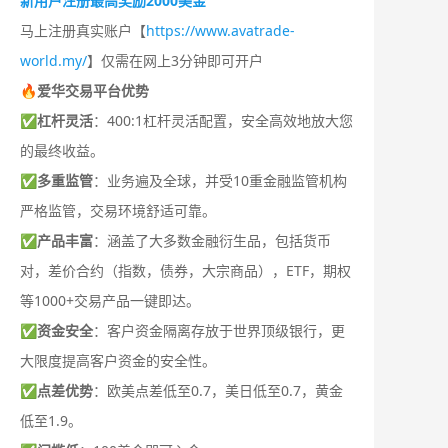
新用户注册最高奖励2000美金
马上注册真实账户【
https://www.avatrade-
world.my/
】仅需在网上3分钟即可开户
🔥爱华交易平台优势
✅
杠杆灵活
：400:1杠杆灵活配置，安全高效地放大您
的最终收益。
✅
多重监管
：业务遍及全球，并受10重金融监管机构
严格监管，交易环境舒适可靠。
✅
产品丰富
：涵盖了大多数金融衍生品，包括货币
对，差价合约（指数，债券，大宗商品），ETF，期权
等1000+交易产品一键即达。
✅
资金安全
：客户资金隔离存放于世界顶级银行，更
大限度提高客户资金的安全性。
✅
点差优势
：欧美点差低至0.7，美日低至0.7，黄金
低至1.9。