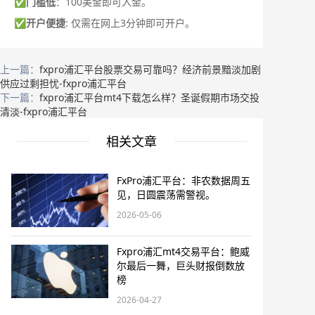
✅
门槛低
：100美金即可入金。
✅
开户便捷
: 仅需在网上3分钟即可开户。
上一篇：
fxpro浦汇平台股票交易可靠吗？经济前景黯淡加剧
供应过剩担忧-fxpro浦汇平台
下一篇：
fxpro浦汇平台mt4下载怎么样？圣诞假期市场交投
清淡-fxpro浦汇平台
相关文章
FxPro浦汇平台：非农数据周五
见，日圆震荡需警视。
2026-05-06
Fxpro浦汇mt4交易平台：鲍威
尔最后一舞，巨头财报倒数放
榜
2026-04-27