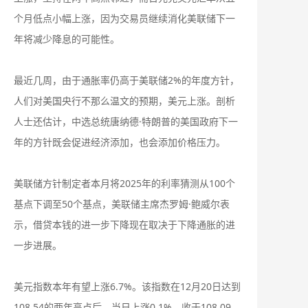
个月低点小幅上涨，因为交易员继续消化美联储下一
年将减少降息的可能性。
最近几周，由于通胀率仍高于美联储2%的年度方针，
人们对美国央行不那么温文的预期，美元上涨。剖析
人士还估计，中选总统唐纳德·特朗普的美国政府下一
年的方针既会促进经济添加，也会添加价格压力。
美联储方针制定者本月将2025年的利率猜测从100个
基点下调至50个基点，美联储主席杰罗姆·鲍威尔表
示，借贷本钱的进一步下降现在取决于下降通胀的进
一步进展。
美元指数本年有望上涨6.7%。该指数在12月20日达到
108.54的两年高点后，当日上涨0.1%，收于108.09。