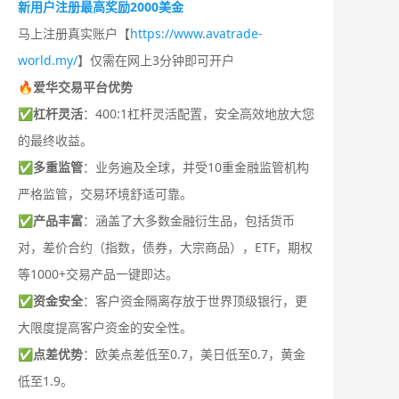
新用户注册最高奖励2000美金
马上注册真实账户【
https://www.avatrade-
world.my/
】仅需在网上3分钟即可开户
🔥爱华交易平台优势
✅
杠杆灵活
：400:1杠杆灵活配置，安全高效地放大您
的最终收益。
✅
多重监管
：业务遍及全球，并受10重金融监管机构
严格监管，交易环境舒适可靠。
✅
产品丰富
：涵盖了大多数金融衍生品，包括货币
对，差价合约（指数，债券，大宗商品），ETF，期权
等1000+交易产品一键即达。
✅
资金安全
：客户资金隔离存放于世界顶级银行，更
大限度提高客户资金的安全性。
✅
点差优势
：欧美点差低至0.7，美日低至0.7，黄金
低至1.9。