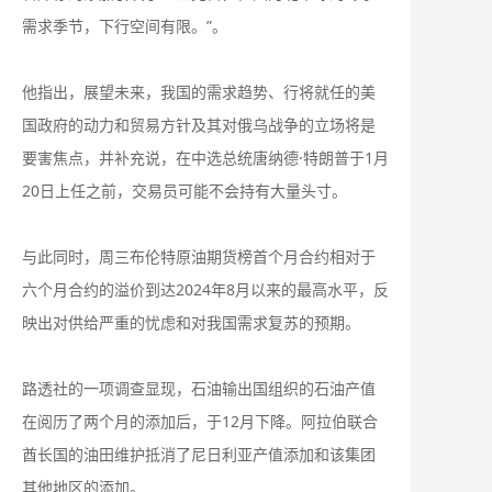
需求季节，下行空间有限。”。
他指出，展望未来，我国的需求趋势、行将就任的美
国政府的动力和贸易方针及其对俄乌战争的立场将是
要害焦点，并补充说，在中选总统唐纳德·特朗普于1月
20日上任之前，交易员可能不会持有大量头寸。
与此同时，周三布伦特原油期货榜首个月合约相对于
六个月合约的溢价到达2024年8月以来的最高水平，反
映出对供给严重的忧虑和对我国需求复苏的预期。
路透社的一项调查显现，石油输出国组织的石油产值
在阅历了两个月的添加后，于12月下降。阿拉伯联合
酋长国的油田维护抵消了尼日利亚产值添加和该集团
其他地区的添加。