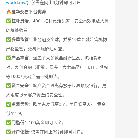
world.my/
】仅需在网上3分钟即可开户
🔥爱华交易平台优势
✅
杠杆灵活
：400:1杠杆灵活配置，安全高效地放大您
的最终收益。
✅
多重监管
：业务遍及全球，并受10重金融监管机构
严格监管，交易环境舒适可靠。
✅
产品丰富
：涵盖了大多数金融衍生品，包括货币
对，差价合约（指数，债券，大宗商品），ETF，期权
等1000+交易产品一键即达。
✅
资金安全
：客户资金隔离存放于世界顶级银行，更
大限度提高客户资金的安全性。
✅
点差优势
：欧美点差低至0.7，美日低至0.7，黄金
低至1.9。
✅
门槛低
：100美金即可入金。
✅
开户便捷
: 仅需在网上3分钟即可开户。