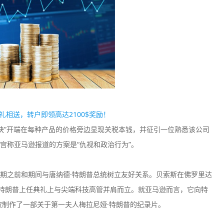
户豪礼相送，转户即领高达2100$奖励！
将“很快”开端在每种产品的价格旁边显现关税本钱，并征引一位熟悉该公司
宫称亚马逊报道的方案是“仇视和政治行为”。
期之前和期间与唐纳德·特朗普总统树立友好关系。贝索斯在佛罗里达
日特朗普上任典礼上与尖端科技高管并肩而立。就亚马逊而言，它向特
权制作了一部关于第一夫人梅拉尼娅·特朗普的纪录片。