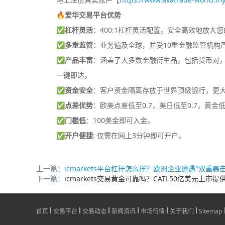
🔥爱华交易平台优势
✅
杠杆灵活
：400:1杠杆灵活配置，安全高效地放大
✅
多重监管
：业务遍及全球，并受10重金融监管机构
✅
产品丰富
：涵盖了大多数金融衍生品，包括货币对，差
一键即达。
✅
资金安全
：客户资金隔离存放于世界顶级银行，更
✅
点差优势
：欧美点差低至0.7，美日低至0.7，黄金低
✅
门槛低
：100美金即可入金。
✅
开户便捷
: 仅需在网上3分钟即可开户。
上一篇：
icmarkets平台杠杆怎么样？欧洲企业遭遇"双重暴击"-
下一篇：
icmarkets交易黄金可靠吗？CATL50亿美元上市提供1
首页
交易平台
交易动态
新闻资讯
市场行情
关于我们
Sitemap