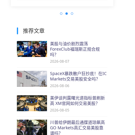
推荐文章
美股与油价剧烈震荡
ForexClub福瑞斯正规合规
吗？
2026-08-07
SpaceX暴跌散户狂抄底！在IC
Markets交易美股安全吗？
2026-08-06
美伊谈判露曙光道指标普刷新
高 XM官网如何交易美股？
2026-08-05
川普给伊朗最后通牒道琼飙高
GO Markets高汇交易美股靠
谱吗？