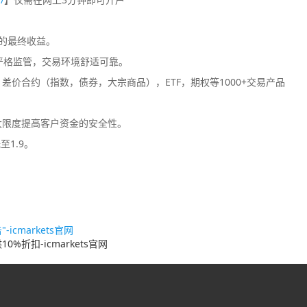
您的最终收益。
严格监管，交易环境舒适可靠。
价合约（指数，债券，大宗商品），ETF，期权等1000+交易产品
大限度提高客户资金的安全性。
至1.9。
icmarkets官网
0%折扣-icmarkets官网