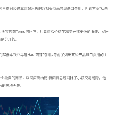
明，它考虑对经过其网站出售的超扣头商品显现进口费用，但该方案“从未
国扣头零售商Temu的回应，后者供给价格在20美元或更低的服装、家居
200美元
200倍
100美元
4
面是分开的。
最低入金
最大杠杆
最低入金
最
们超低本钱亚马逊Haul商铺的团队考虑了列出某些产品进口费用的主
25美元
400倍
50美元
2
最低入金
最大杠杆
最低入金
最
一个独自的商品，以回应唐纳德·特朗普总统消除了小额交易缝隙。他
200美元
500倍
50美元
1
最低入金
最大杠杆
最低入金
最
%的关税无关。
200美元
500倍
100美元
5
最低入金
最大杠杆
最低入金
最