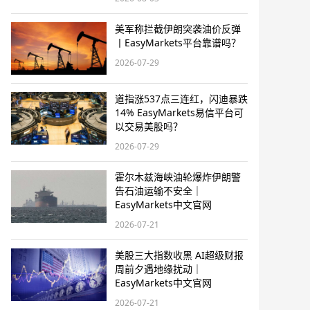
美军称拦截伊朗突袭油价反弹
丨EasyMarkets平台靠谱吗？
2026-07-29
道指涨537点三连红，闪迪暴跌
14% EasyMarkets易信平台可
以交易美股吗？
2026-07-29
霍尔木兹海峡油轮爆炸伊朗警
告石油运输不安全｜
EasyMarkets中文官网
2026-07-21
美股三大指数收黑 AI超级财报
周前夕遇地缘扰动｜
EasyMarkets中文官网
2026-07-21