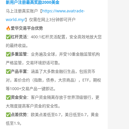
新用户注册最高奖励2000美金
马上注册真实账户【
https://www.avatrade-
world.my/
】仅需在网上3分钟即可开户
🔥爱华交易平台优势
✅
杠杆灵活
：400:1杠杆灵活配置，安全高效地放大您
的最终收益。
✅
多重监管
：业务遍及全球，并受10重金融监管机构
严格监管，交易环境舒适可靠。
✅
产品丰富
：涵盖了大多数金融衍生品，包括货币
对，差价合约（指数，债券，大宗商品），ETF，期权
等1000+交易产品一键即达。
✅
资金安全
：客户资金隔离存放于世界顶级银行，更
大限度提高客户资金的安全性。
✅
点差优势
：欧美点差低至0.7，美日低至0.7，黄金
低至1.9。