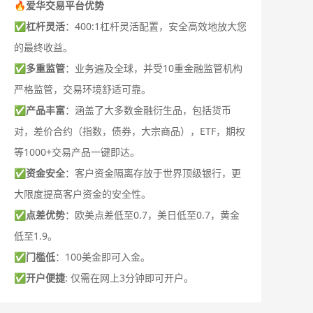
🔥爱华交易平台优势
✅
杠杆灵活
：400:1杠杆灵活配置，安全高效地放大您
的最终收益。
✅
多重监管
：业务遍及全球，并受10重金融监管机构
严格监管，交易环境舒适可靠。
✅
产品丰富
：涵盖了大多数金融衍生品，包括货币
对，差价合约（指数，债券，大宗商品），ETF，期权
等1000+交易产品一键即达。
✅
资金安全
：客户资金隔离存放于世界顶级银行，更
大限度提高客户资金的安全性。
✅
点差优势
：欧美点差低至0.7，美日低至0.7，黄金
低至1.9。
✅
门槛低
：100美金即可入金。
✅
开户便捷
: 仅需在网上3分钟即可开户。