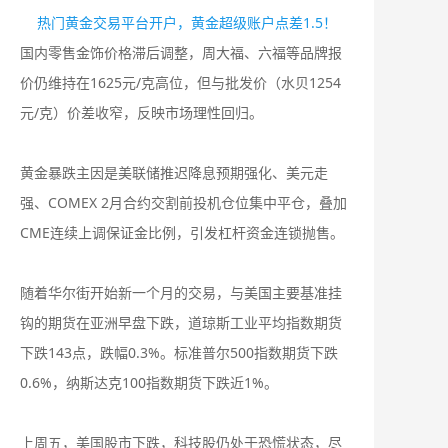
热门黄金交易平台开户，黄金超级账户点差1.5！
国内零售金饰价格滞后调整，周大福、六福等品牌报
价仍维持在‌1625元/克‌高位，但与批发价（水贝1254
元/克）价差收窄，反映市场理性回归。
‌黄金暴跌主因‌是美联储推迟降息预期强化、美元走
强、COMEX 2月合约交割前投机仓位集中平仓，叠加
CME连续上调保证金比例，引发杠杆资金连锁抛售。
随着华尔街开始新一个月的交易，与美国主要基准挂
钩的期货在亚洲早盘下跌，道琼斯工业平均指数期货
下跌143点，跌幅0.3%。标准普尔500指数期货下跌
0.6%，纳斯达克100指数期货下跌近1%。
上周五，美国股市下跌，科技股仍处于恐慌状态，尽