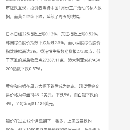
市涨跌互现，投资者等待中国1月份工厂活动的私人数
据，而黄金继续下跌，延续了周五的跌幅。
日本日经225指数上涨0.13%，东证指数上涨0.52%。
韩国综合股价指数下跌超过2.5%，而小盘股综合股价
指数跌幅高达3%。香港恒生指数期货报27330点，低
于基准的最后收盘点27387.11点。澳大利亚s&P/ASX
200指数下跌0.57%。
黄金和白银在周五大幅下跌后成为焦点。现货黄金交
易价格为每盎司4612美元，下跌5%，而白银下跌约
4%，至每盎司81.189美元。
银价在过去12个月里翻了一番多，上周五暴跌约
30%，创下1980年以来最糟糕的单日表现。黄金也下