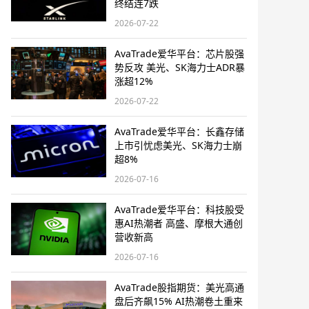
终结连7跌
2026-07-22
AvaTrade爱华平台：芯片股强
势反攻 美光、SK海力士ADR暴
涨超12%
2026-07-22
AvaTrade爱华平台：长鑫存储
上市引忧虑美光、SK海力士崩
超8%
2026-07-16
AvaTrade爱华平台：科技股受
惠AI热潮者 高盛、摩根大通创
营收新高
2026-07-16
AvaTrade股指期货：美光高通
盘后齐飙15% AI热潮卷土重来