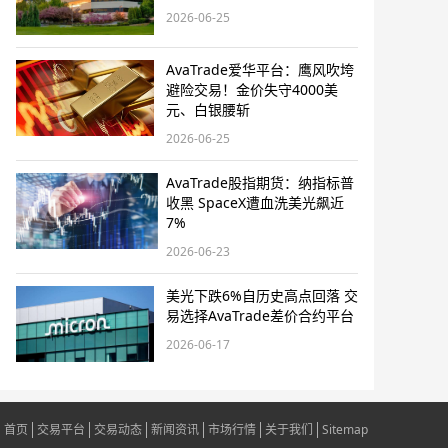
2026-06-25
AvaTrade爱华平台：鹰风吹垮
避险交易！金价失守4000美
元、白银腰斩
2026-06-25
AvaTrade股指期货：纳指标普
收黑 SpaceX遭血洗美光飙近
7%
2026-06-23
美光下跌6%自历史高点回落 交
易选择AvaTrade差价合约平台
2026-06-17
首页
交易平台
交易动态
新闻资讯
市场行情
关于我们
Sitemap