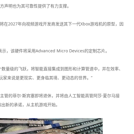
方声明也为其可靠性提供了有力支撑。
它将在2027年向视频游戏开发商发送其下一代Xbox游戏机的原型，因
100美元
400倍
1
最低入金
最大杠杆
示，该硬件将采用Advanced Micro Devices的定制芯片。
个数量级的飞跃，将智能直接集成到图形和计算管道中，并在效率、
50美元
200倍
7
最低入金
最大杠杆
玩家来说是更现实、更身临其境、更动态的世界。”
50美元
100倍
2
主管的菲尔·斯宾塞即将退休，并将由人工智能高管阿莎·夏尔马接
最低入金
最大杠杆
做出新的承诺，从主机游戏开始。
100美元
500倍
最低入金
最大杠杆