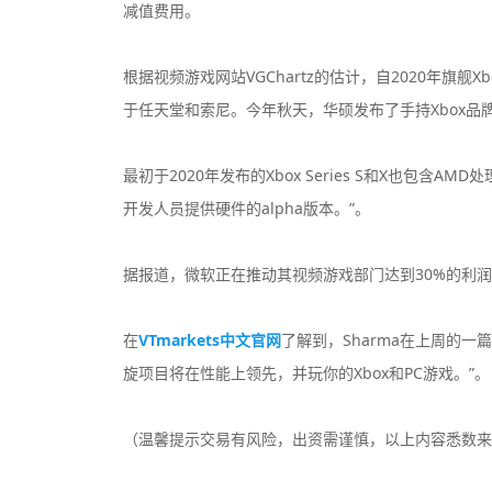
减值费用。
根据视频游戏网站VGChartz的估计，自2020年旗舰Xbo
于任天堂和索尼。今年秋天，华硕发布了手持Xbox品
最初于2020年发布的Xbox Series S和X也包含
开发人员提供硬件的alpha版本。”。
据报道，微软正在推动其视频游戏部门达到30%的利
在
VTmarkets中文官网
了解到，Sharma在上周的一篇
旋项目将在性能上领先，并玩你的Xbox和PC游戏。”。
（温馨提示交易有风险，出资需谨慎，以上内容悉数来