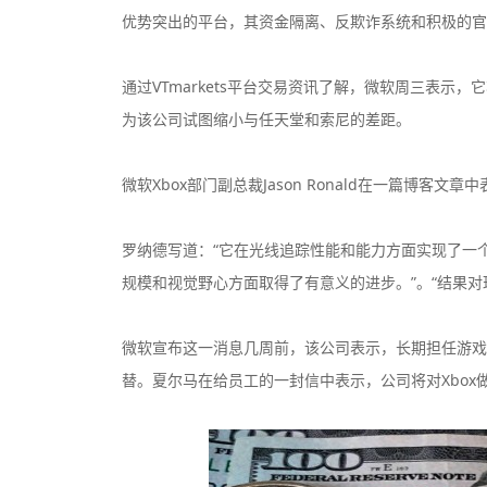
优势突出的平台，其资金隔离、反欺诈系统和积极的官
通过VTmarkets平台交易资讯了解，微软周三表示，
为该公司试图缩小与任天堂和索尼的差距。
200美元
200倍
最低入金
最大杠杆
微软Xbox部门副总裁Jason Ronald在一篇博客文章中表
罗纳德写道：“它在光线追踪性能和能力方面实现了一
25美元
400倍
最低入金
最大杠杆
规模和视觉野心方面取得了有意义的进步。”。“结果对
200美元
500倍
微软宣布这一消息几周前，该公司表示，长期担任游戏
最低入金
最大杠杆
替。夏尔马在给员工的一封信中表示，公司将对Xbox
200美元
500倍
最低入金
最大杠杆