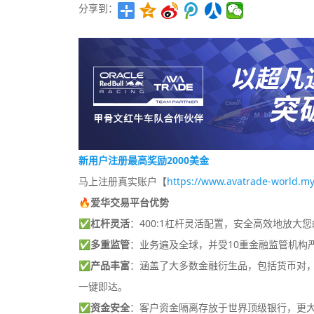
分享到：
新用户注册最高奖励2000美金
马上注册真实账户【
https://www.avatrade-world.my
🔥爱华交易平台优势
✅
杠杆灵活
：400:1杠杆灵活配置，安全高效地放大
✅
多重监管
：业务遍及全球，并受10重金融监管机构
✅
产品丰富
：涵盖了大多数金融衍生品，包括货币对，差
一键即达。
✅
资金安全
：客户资金隔离存放于世界顶级银行，更