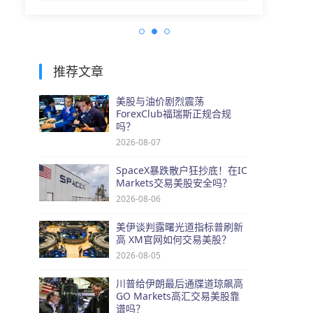
推荐文章
美股与油价剧烈震荡
ForexClub福瑞斯正规合规
吗？
2026-08-07
SpaceX暴跌散户狂抄底！在IC
Markets交易美股安全吗？
2026-08-06
美伊谈判露曙光道指标普刷新
高 XM官网如何交易美股？
2026-08-05
川普给伊朗最后通牒道琼飙高
GO Markets高汇交易美股靠
谱吗？