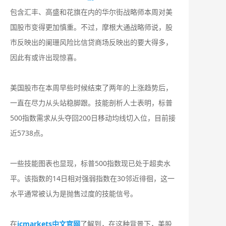
包含汇丰、高盛和花旗在内的华尔街战略师本周对美
国股市变得更加慎重。不过，摩根大通战略师说，股
市反映出的阑珊风险比信贷商场反映出的要大得多，
因此有或许出现惊喜。
美国股市在本周早些时候结束了两年的上涨趋势后，
一直在尽力从头站稳脚跟。技能剖析人士表明，标普
500指数需求从头夺回200日移动均线切入位，目前接
近5738点。
一些技能图表也显现，标普500指数现已处于超卖水
平。该指数的14日相对强弱指数在30邻近徘徊，这一
水平通常被认为是抛售过度的技能信号。
在
icmarkets中文官网
了解到，在这种背景下，美股