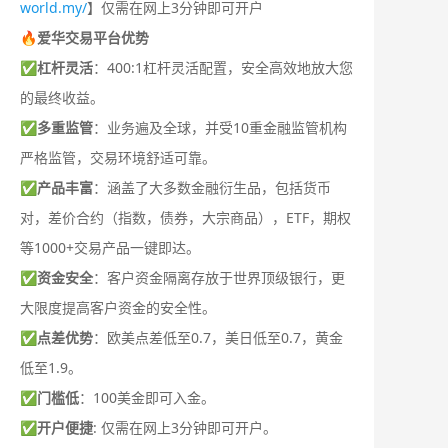
world.my/
】仅需在网上3分钟即可开户
🔥爱华交易平台优势
✅
杠杆灵活
：400:1杠杆灵活配置，安全高效地放大您
的最终收益。
✅
多重监管
：业务遍及全球，并受10重金融监管机构
严格监管，交易环境舒适可靠。
✅
产品丰富
：涵盖了大多数金融衍生品，包括货币
对，差价合约（指数，债券，大宗商品），ETF，期权
等1000+交易产品一键即达。
✅
资金安全
：客户资金隔离存放于世界顶级银行，更
大限度提高客户资金的安全性。
✅
点差优势
：欧美点差低至0.7，美日低至0.7，黄金
低至1.9。
✅
门槛低
：100美金即可入金。
✅
开户便捷
: 仅需在网上3分钟即可开户。