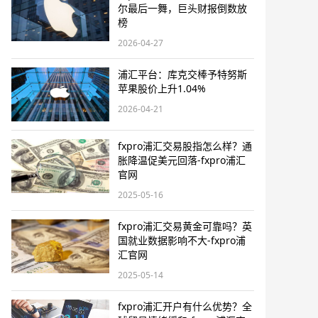
尔最后一舞，巨头财报倒数放
榜
2026-04-27
浦汇平台：库克交棒予特努斯
苹果股价上升1.04%
2026-04-21
fxpro浦汇交易股指怎么样？通
胀降温促美元回落-fxpro浦汇
官网
2025-05-16
fxpro浦汇交易黄金可靠吗？英
国就业数据影响不大-fxpro浦
汇官网
2025-05-14
fxpro浦汇开户有什么优势？全