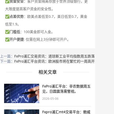
✅
资金安全
：客户资金隔离存放于世界顶级银行，更
大限度提高客户资金的安全性。
✅
点差优势
：欧美点差低至0.7，美日低至0.7，黄金
低至1.9。
✅
门槛低
：100美金即可入金。
✅
开户便捷
: 仅需在网上3分钟即可开户。
上一篇：
FxPro浦汇交易资讯：道琼斯工业平均指数周五跌落
下一篇：
FxPro浦汇平台资讯：欧洲股市将在繁忙的一周高开
相关文章
FxPro浦汇平台：非农数据周五
见，日圆震荡需警视。
2026-05-06
Fxpro浦汇mt4交易平台：鲍威