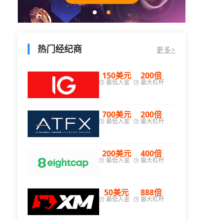
热门经纪商
更多>
00倍
150美元
200倍
大杠杆
最低入金
最大杠杆
00倍
700美元
200倍
大杠杆
最低入金
最大杠杆
00倍
200美元
400倍
大杠杆
最低入金
最大杠杆
00倍
50美元
888倍
大杠杆
最低入金
最大杠杆