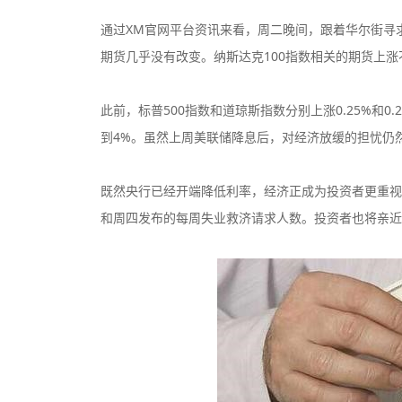
通过XM官网平台资讯来看，周二晚间，跟着华尔街寻
期货几乎没有改变。纳斯达克100指数相关的期货上涨不
此前，标普500指数和道琼斯指数分别上涨0.25%和0
到4%。虽然上周美联储降息后，对经济放缓的担忧仍
既然央行已经开端降低利率，经济正成为投资者更重视
和周四发布的每周失业救济请求人数。投资者也将亲近