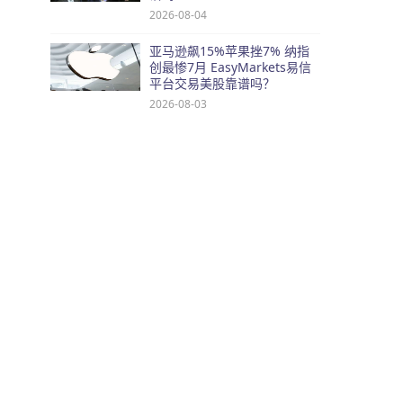
2026-08-04
亚马逊飙15%苹果挫7% 纳指
创最惨7月 EasyMarkets易信
平台交易美股靠谱吗？
2026-08-03