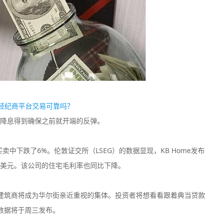
经纪商平台交易可靠吗？
降息得到确保之前就开端的反弹。
卖中下跌了6%。伦敦证交所（LSEG）的数据显现，KB Home发布
06美元。该公司的住宅毛利率也同比下降。
建筑商将成为华尔街亲近重视的集体。投资者将想看看跟着典当贷款
数据将于周三发布。