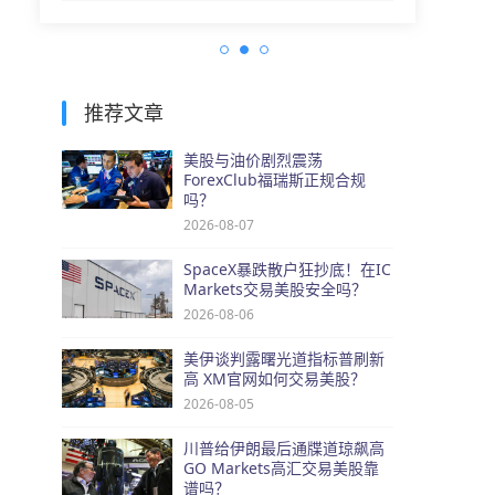
推荐文章
美股与油价剧烈震荡
ForexClub福瑞斯正规合规
吗？
2026-08-07
SpaceX暴跌散户狂抄底！在IC
Markets交易美股安全吗？
2026-08-06
美伊谈判露曙光道指标普刷新
高 XM官网如何交易美股？
2026-08-05
川普给伊朗最后通牒道琼飙高
GO Markets高汇交易美股靠
谱吗？