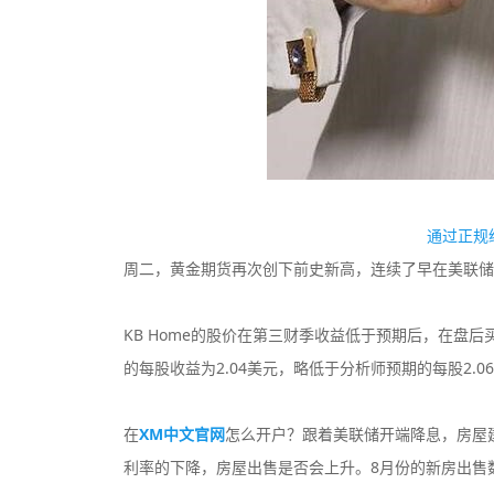
通过正规
周二，黄金期货再次创下前史新高，连续了早在美联储
KB Home的股价在第三财季收益低于预期后，在盘后买
的每股收益为2.04美元，略低于分析师预期的每股2.
在
XM中文官网
怎么开户？跟着美联储开端降息，房屋
利率的下降，房屋出售是否会上升。8月份的新房出售