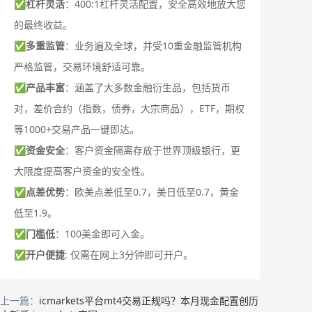
✅
杠杆灵活
：400:1杠杆灵活配置，安全高效地放大您
的最终收益。
✅
多重监管
：业务遍及全球，并受10重金融监管机构
严格监管，交易环境舒适可靠。
✅
产品丰富
：涵盖了大多数金融衍生品，包括货币
对，差价合约（指数，债券，大宗商品），ETF，期权
等1000+交易产品一键即达。
✅
资金安全
：客户资金隔离存放于世界顶级银行，更
大限度提高客户资金的安全性。
✅
点差优势
：欧美点差低至0.7，美日低至0.7，黄金
低至1.9。
✅
门槛低
：100美金即可入金。
✅
开户便捷
: 仅需在网上3分钟即可开户。
上一篇：
icmarkets平台mt4交易正规吗？本月现金配置创历