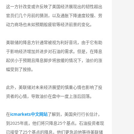
这一方针改变或许反映了美国经济展现出的韧性超出
官员们几个月前的猜测，以及通胀下降速度较慢、劳
动力商场也未如预期般疲软等经济前景的变化。
美联储的降息方针通常被视为利好音讯，由于它有助
于影响经济增加并进步对石油的需求。但是，在降息
起伏小于预期且降息脚步将放缓的情况下，油价的涨
幅受到了按捺。
此外，美联储对未来经济展望的慎重心情也影响了投
资者的心情，导致油价在盘中一度上涨后回落。
在
icmarkets中文网站
了解到，美国央行行长估计，
到2025年底，他们将只降息25个基点。石油投资者现
已接受了25个基点的降息，他们更急迫地等待美联储