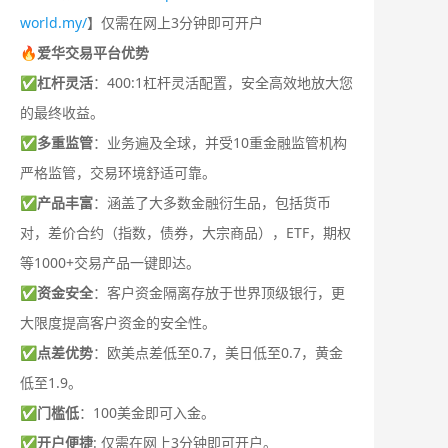
world.my/
】仅需在网上3分钟即可开户
🔥爱华交易平台优势
✅
杠杆灵活
：400:1杠杆灵活配置，安全高效地放大您
的最终收益。
✅
多重监管
：业务遍及全球，并受10重金融监管机构
严格监管，交易环境舒适可靠。
✅
产品丰富
：涵盖了大多数金融衍生品，包括货币
对，差价合约（指数，债券，大宗商品），ETF，期权
等1000+交易产品一键即达。
✅
资金安全
：客户资金隔离存放于世界顶级银行，更
大限度提高客户资金的安全性。
✅
点差优势
：欧美点差低至0.7，美日低至0.7，黄金
低至1.9。
✅
门槛低
：100美金即可入金。
✅
开户便捷
: 仅需在网上3分钟即可开户。