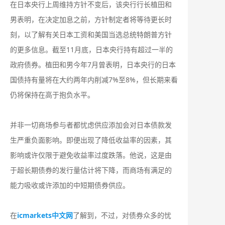
在日本央行上周维持方针不变后，该央行行长植田和
男表明，在决定加息之前，方针制定者将等待更长时
刻，以了解有关日本工资和美国当选总统特朗普方针
的更多信息。截至11月底，日本央行持有超过一半的
政府债券。植田和男今年7月曾表明，日本央行的日本
国债持有量将在大约两年内削减7%至8%，但长期来看
仍将保持在高于抱负水平。
并非一切商场参与者都忧虑供应添加会对日本债款发
生严重负面影响。即便出现了降低收益率的因素，其
影响或许仅限于避免收益率过度跌落。他说，这是由
于超长期债券的发行量估计将下降，而商场有满足的
能力吸收或许添加的中短期债券供应。
在
icmarkets中文网
了解到，不过，对债券众多的忧