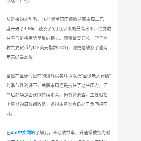
成这一目标。
从近来的走势看，10年期美国国债收益率本周二已一
度升破了4.6%，触及了5月底以来的最高水平，债券收
益率与价格走势呈反向相关。而衡量美元兑一篮子六
种主要货币的ICE美元指数(DXY)，则更是触及了逾两
年来的最高位。
虽然在圣诞假日前的淡静买卖环境以及“圣诞老人行情”
的季节性利好下，美股本周还是抗住了这些压力，但
节后商场是否还能持续走高，仍有待调查。主要股指
上星期的周线都收低，道指本月迄今仍处于负回报区
域。
在
xm中文网站
了解到，长期收益率上升通常被视为对