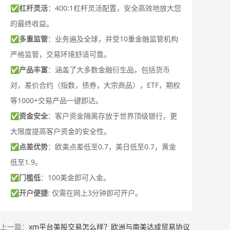
✅
杠杆灵活
：400:1杠杆灵活配置，安全高效地放大您
的最终收益。
✅
多重监管
：业务遍及全球，并受10重金融监管机构
严格监管，交易环境舒适可靠。
✅
产品丰富
：涵盖了大多数金融衍生品，包括货币
对，差价合约（指数，债券，大宗商品），ETF，期权
等1000+交易产品一键即达。
✅
资金安全
：客户资金隔离存放于世界顶级银行，更
大限度提高客户资金的安全性。
✅
点差优势
：欧美点差低至0.7，美日低至0.7，黄金
低至1.9。
✅
门槛低
：100美金即可入金。
✅
开户便捷
: 仅需在网上3分钟即可开户。
上一篇：
xm平台美股交易怎么样？欧洲与南美达成贸易协议