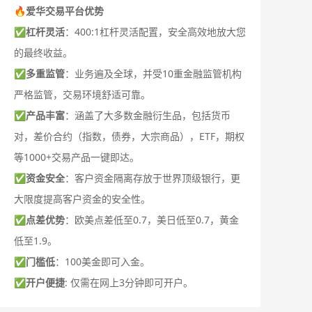
🔥爱华交易平台优势
✅
杠杆灵活
：400:1杠杆灵活配置，安全高效地放大您
的最终收益。
✅
多重监管
：业务遍及全球，并受10重金融监管机构
严格监管，交易环境舒适可靠。
✅
产品丰富
：涵盖了大多数金融衍生品，包括货币
对，差价合约（指数，债券，大宗商品），ETF，期权
等1000+交易产品一键即达。
✅
资金安全
：客户资金隔离存放于世界顶级银行，更
大限度提高客户资金的安全性。
✅
点差优势
：欧美点差低至0.7，美日低至0.7，黄金
低至1.9。
✅
门槛低
：100美金即可入金。
✅
开户便捷
: 仅需在网上3分钟即可开户。