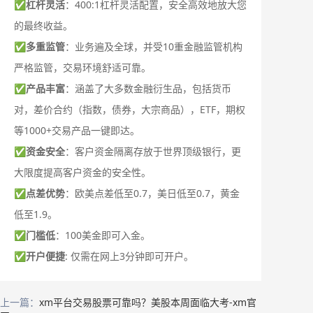
✅
杠杆灵活
：400:1杠杆灵活配置，安全高效地放大您
的最终收益。
✅
多重监管
：业务遍及全球，并受10重金融监管机构
严格监管，交易环境舒适可靠。
✅
产品丰富
：涵盖了大多数金融衍生品，包括货币
对，差价合约（指数，债券，大宗商品），ETF，期权
等1000+交易产品一键即达。
✅
资金安全
：客户资金隔离存放于世界顶级银行，更
大限度提高客户资金的安全性。
✅
点差优势
：欧美点差低至0.7，美日低至0.7，黄金
低至1.9。
✅
门槛低
：100美金即可入金。
✅
开户便捷
: 仅需在网上3分钟即可开户。
上一篇：
xm平台交易股票可靠吗？美股本周面临大考-xm官