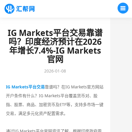
IG Markets平台交易靠谱
吗？印度经济预计在2026
年增长7.4%-IG Markets
官网
2026-01-08
IG Markets平台交易
靠谱吗？在IG Markets官方网站
开户条件有什么？‌‌IG Markets平台覆盖货币对、股
指、股票、商品、加密货币及ETF等，支持多市场一键
交易，满足多元化资产配置需求。
通过IG Markets平台官网资讯了解，根据印度政府周