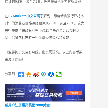
估计的6.8%上调至7.3%，理由是价格压力有所缓解。
在
IG Markets中文官网
了解到，印度储备银行已将本
财年的消费者价格通胀预测从2.6%下调至2.0%。这为
央行提供了将政策利率下调25个基点至5.25%的空
间，尽管它标志着一些关键经济指标的疲软。
（温馨提示交易有风险，出资需谨慎，以上内容悉数
来源于网络）
分享到：
新用户注册最高奖励2000美金