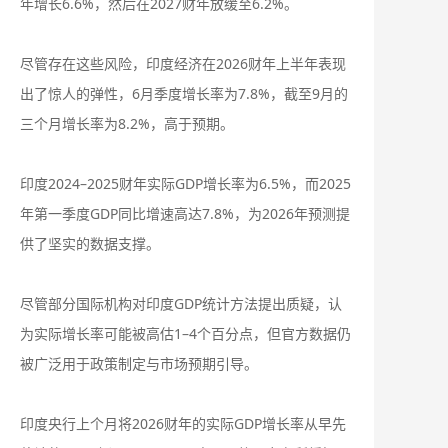
年增长6.6%，然后在2027财年放缓至6.2%。
尽管存在这些风险，印度经济在2026财年上半年表现
出了惊人的弹性，6月季度增长率为7.8%，截至9月的
三个月增长率为8.2%，高于预期。
印度2024–2025财年实际GDP增长率为6.5%，而2025
年第一季度GDP同比增速高达7.8%，为2026年预测提
供了坚实的数据支撑。
尽管部分国际机构对印度GDP统计方法提出质疑，认
为实际增长率可能被高估1–4个百分点，但官方数据仍
被广泛用于政策制定与市场预期引导。
印度央行上个月将2026财年的实际GDP增长率从早先