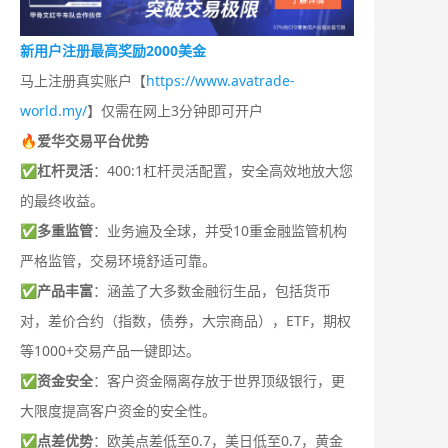
新用户注册最高奖励2000美金
马上注册真实账户【
https://www.avatrade-
world.my/
】仅需在网上3分钟即可开户
🔥爱华交易平台优势
✅
杠杆灵活
：400:1杠杆灵活配置，安全高效地放大您
的最终收益。
✅
多重监管
：业务遍及全球，并受10重金融监管机构
严格监管，交易环境舒适可靠。
✅
产品丰富
：涵盖了大多数金融衍生品，包括货币
对，差价合约（指数，债券，大宗商品），ETF，期权
等1000+交易产品一键即达。
✅
资金安全
：客户资金隔离存放于世界顶级银行，更
大限度提高客户资金的安全性。
✅
点差优势
：欧美点差低至0.7，美日低至0.7，黄金