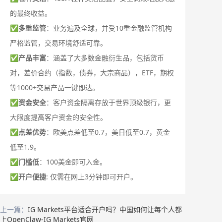
的最终收益。
✅
多重监管
：业务遍及全球，并受10重金融监管机构
严格监管，交易环境舒适可靠。
✅
产品丰富
：涵盖了大多数金融衍生品，包括货币
对，差价合约（指数，债券，大宗商品），ETF，期权
等1000+交易产品一键即达。
✅
资金安全
：客户资金隔离存放于世界顶级银行，更
大限度提高客户资金的安全性。
✅
点差优势
：欧美点差低至0.7，美日低至0.7，黄金
低至1.9。
✅
门槛低
：100美金即可入金。
✅
开户便捷
: 仅需在网上3分钟即可开户。
上一篇：
IG Markets平台适合开户吗？中国如何让每个人都
上OpenClaw-IG Markets官网