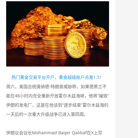
热门黄金交易平台开户，黄金超级账户点差1.5！
周六，美国总统唐纳德·特朗普威胁称，如果德黑兰不
能在48小时内完全重新开放霍尔木兹海峡，他将“摧毁”
伊朗的发电厂，这是在他谈到“逐步结束”霍尔木兹海的
一天后的一次重大升级⁠战争已进入第四周。
伊朗议会议长Mohammad Baqer Qalibaf在X上写