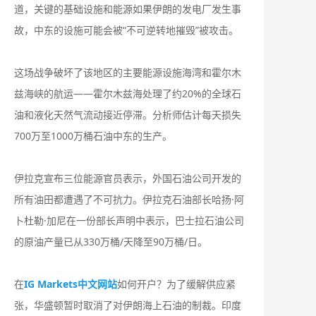
道，关键的基础设施和能源‌如果伊朗的发电厂发生事
故，中东的设施可能会被“不可逆转地摧毁”‌被攻击。
这场战争破坏了该地区的主要能源设施⁠海湾和霍尔木
兹海峡的航运——霍尔木兹海处理了约20%的⁠全球石
油和液化天然气流动接近停滞。分析师估计每天损失
700万至1000万桶石油​中东的生产。
伊拉克宣布‌三位能源官员表示，外国石油公司开发的
所有油田都遭遇了不可抗力。伊拉克石油部长哈扬·阿
卜杜勒·加尼在一份部长声明中表示，巴士拉石油公司
的原油产量已从330万桶/天降至90万桶/日。
在
IG Markets中文网站
如何开户？为了缓解供应紧
张，华盛顿暂时取消了对伊朗海上石油的制裁。印度